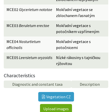
MCE02
Glycerietum notatae
Mokřadní vegetace se
zblochanem řasnatým
MCE03
Beruletum erectae
Mokřadní vegetace s
potočníkem vzpřímeným
MCE04
Nasturtietum
Mokřadní vegetace s
officinalis
potočnicemi
MCE05
Leersietum oryzoidis
Nízké rákosiny s tajničkou
rýžovitou
Characteristics
Diagnostic and constant taxa
Description
Vegetation CZ
Upload images