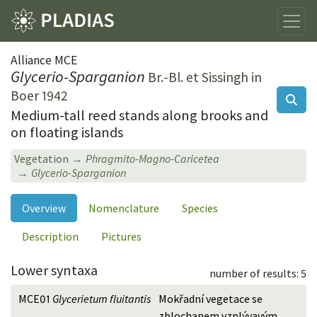
Alliance MCE
Glycerio-Sparganion
Br.-Bl. et Sissingh in
Boer 1942
Medium-tall reed stands along brooks and
on floating islands
Vegetation
Phragmito-Magno-Caricetea
Glycerio-Sparganion
Overview
Nomenclature
Species
Description
Pictures
Lower syntaxa
number of results: 5
MCE01
Glycerietum fluitantis
Mokřadní vegetace se
zblochanem vzplývavým