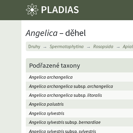
Angelica
– děhel
Druhy
Spermatophytina
Rosopsida
Apia
Podřazené taxony
Angelica archangelica
Angelica archangelica
subsp.
archangelica
Angelica archangelica
subsp.
litoralis
Angelica palustris
Angelica sylvestris
Angelica sylvestris
subsp.
bernardiae
Angelica sylvestris
subsp.
sylvestris