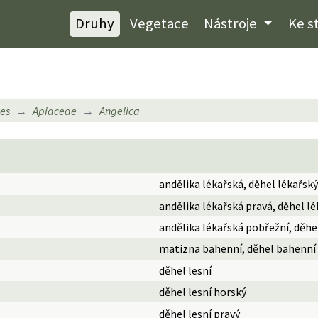
Druhy
Vegetace
Nástroje
Ke s
les
Apiaceae
Angelica
andělika lékařská, děhel lékařský
andělika lékařská pravá, děhel lé
andělika lékařská pobřežní, děhe
matizna bahenní, děhel bahenní
děhel lesní
děhel lesní horský
děhel lesní pravý