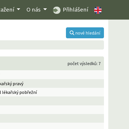
tažení
O nás
Přihlášení
nové hledání
počet výsledků: 7
kařský pravý
l lékařský pobřežní