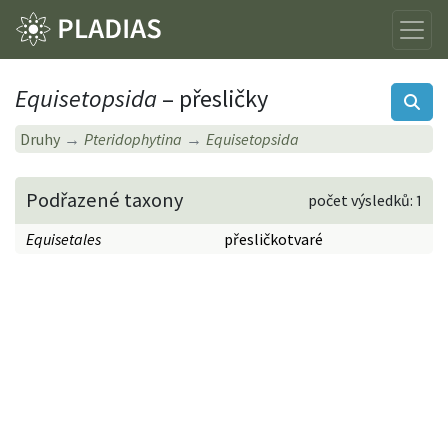
Equisetopsida
– přesličky
Druhy
Pteridophytina
Equisetopsida
Podřazené taxony
počet výsledků: 1
Equisetales
přesličkotvaré