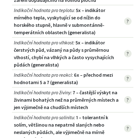
záření dopadajícího na volnou plochu
Indikační hodnota pro teplotu
:
5x – indikátor
mírného tepla, vyskytující se od nížin do
?
horského stupně, hlavně v submontánně-
temperátních oblastech (generalista)
Indikační hodnota pro vlhkost
:
5x – indikátor
čerstvých půd, vázaný na půdy s průměrnou
?
vlhostí, chybí na vlhkých a často vysychajících
půdách (generalista)
Indikační hodnota pro reakci
:
6x – přechod mezi
?
hodnotami 5 a 7 (generalista)
Indikační hodnota pro živiny
:
7 – častější výskyt na
živinami bohatých než na průměrných místech a
?
jen výjimečně na chudších místech
Indikační hodnota pro salinitu
:
1 – tolerantní k
solím, většinou na nepatrně slaných nebo
?
neslaných půdách, ale výjimečně na mírně