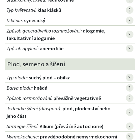
Typ květenství
:
klas klásků
?
Diklinie
:
synecický
?
Způsob generativního rozmnožování
:
alogamie,
?
fakultativní alogamie
Způsob opylení
:
anemofilie
?
Plod, semeno a šíření
Typ plodu
:
suchý plod – obilka
?
Barva plodu
:
hnědá
?
Způsob rozmnožování
:
převážně vegetativně
?
Jednotka šíření (diaspora)
:
plod, plodenství nebo
?
jeho část
Strategie šíření
:
Allium (převážně autochorie)
?
Myrmekochorie
:
pravděpodobně nemyrmekochorní
?