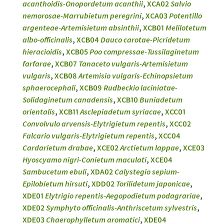
acanthoidis-Onopordetum acanthii
,
XCA02
Salvio
nemorosae-Marrubietum peregrini
,
XCA03
Potentillo
argenteae-Artemisietum absinthii
,
XCB01
Melilotetum
albo-officinalis
,
XCB04
Dauco carotae-Picridetum
hieracioidis
,
XCB05
Poo compressae-Tussilaginetum
farfarae
,
XCB07
Tanaceto vulgaris-Artemisietum
vulgaris
,
XCB08
Artemisio vulgaris-Echinopsietum
sphaerocephali
,
XCB09
Rudbeckio laciniatae-
Solidaginetum canadensis
,
XCB10
Buniadetum
orientalis
,
XCB11
Asclepiadetum syriacae
,
XCC01
Convolvulo arvensis-Elytrigietum repentis
,
XCC02
Falcario vulgaris-Elytrigietum repentis
,
XCC04
Cardarietum drabae
,
XCE02
Arctietum lappae
,
XCE03
Hyoscyamo nigri-Conietum maculati
,
XCE04
Sambucetum ebuli
,
XDA02
Calystegio sepium-
Epilobietum hirsuti
,
XDD02
Torilidetum japonicae
,
XDE01
Elytrigio repentis-Aegopodietum podagrariae
,
XDE02
Symphyto officinalis-Anthriscetum sylvestris
,
XDE03
Chaerophylletum aromatici
,
XDE04