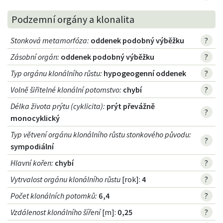
Podzemní orgány a klonalita
Stonková metamorfóza
:
oddenek podobný výběžku
?
Zásobní orgán
:
oddenek podobný výběžku
?
Typ orgánu klonálního růstu
:
hypogeogenní oddenek
?
Volně šiřitelné klonální potomstvo
:
chybí
?
Délka života prýtu (cyklicita)
:
prýt převážně
?
monocyklický
Typ větvení orgánu klonálního růstu stonkového původu
:
?
sympodiální
Hlavní kořen
:
chybí
?
Vytrvalost orgánu klonálního růstu
[rok]:
4
?
Počet klonálních potomků
:
6,4
?
Vzdálenost klonálního šíření
[m]:
0,25
?