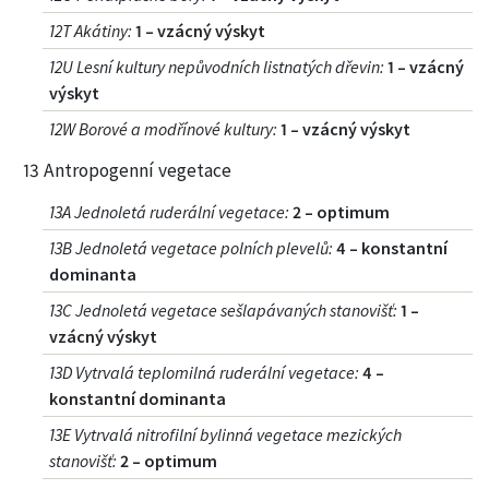
12T Akátiny
:
1 – vzácný výskyt
12U Lesní kultury nepůvodních listnatých dřevin
:
1 – vzácný
výskyt
12W Borové a modřínové kultury
:
1 – vzácný výskyt
13 Antropogenní vegetace
13A Jednoletá ruderální vegetace
:
2 – optimum
13B Jednoletá vegetace polních plevelů
:
4 – konstantní
dominanta
13C Jednoletá vegetace sešlapávaných stanovišť
:
1 –
vzácný výskyt
13D Vytrvalá teplomilná ruderální vegetace
:
4 –
konstantní dominanta
13E Vytrvalá nitrofilní bylinná vegetace mezických
stanovišť
:
2 – optimum