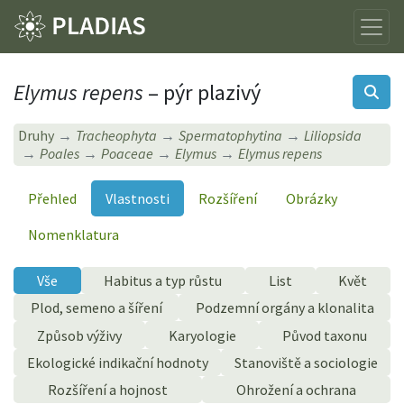
Elymus repens
– pýr plazivý
Druhy
Tracheophyta
Spermatophytina
Liliopsida
Poales
Poaceae
Elymus
Elymus repens
Přehled
Vlastnosti
Rozšíření
Obrázky
Nomenklatura
Vše
Habitus a typ růstu
List
Květ
Plod, semeno a šíření
Podzemní orgány a klonalita
Způsob výživy
Karyologie
Původ taxonu
Ekologické indikační hodnoty
Stanoviště a sociologie
Rozšíření a hojnost
Ohrožení a ochrana