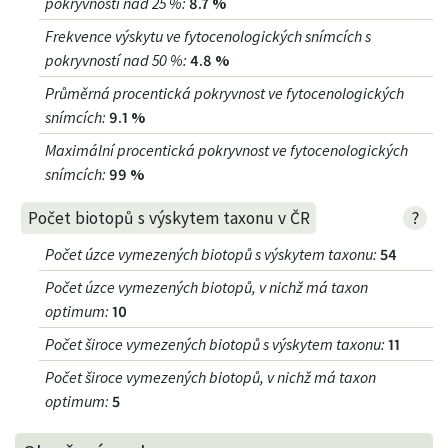
pokryvností nad 25 %
:
8.7 %
Frekvence výskytu ve fytocenologických snímcích s
pokryvností nad 50 %
:
4.8 %
Průměrná procentická pokryvnost ve fytocenologických
snímcích
:
9.1 %
Maximální procentická pokryvnost ve fytocenologických
snímcích
:
99 %
?
Počet biotopů s výskytem taxonu v ČR
Počet úzce vymezených biotopů s výskytem taxonu
:
54
Počet úzce vymezených biotopů, v nichž má taxon
optimum
:
10
Počet široce vymezených biotopů s výskytem taxonu
:
11
Počet široce vymezených biotopů, v nichž má taxon
optimum
:
5