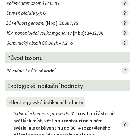
Počet chromozomů (2n)
:
42
?
Stupeň ploidie (x)
:
6
?
2C velikost genomu
[Mbp]:
20597,85
?
1Cx monoploidní velikost genomu
[Mbp]:
3432,98
?
Genomický obsah GC bazí
:
47.2 %
?
Původ taxonu
Původnost v ČR
:
původní
?
Ekologické indikační hodnoty
Ellenbergovské indikační hodnoty
Indikační hodnota pro světlo
:
7 – rostlina částečně
světlých míst, většinou rostoucí na plném
?
světle, ale také ve stínu do 30 % rozptýleného