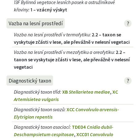
13F Bylinná vegetace lesních pasek a ostružiníkové
křoviny
:
1 – vzácný výskyt
?
Vazba na lesní prostředí
Vazba na lesní prostředí v termofytiku
:
2.2 – taxon se
vyskytuje zčásti v lese, ale převážně v nelesní vegetaci
Vazba na lesní prostředí v mezofytiku a oreofytiku
:
2.2 –
taxon se vyskytuje zčásti v lese, ale převážně v nelesní
vegetaci
?
Diagnostický taxon
Diagnostický taxon tříd
:
XB
Stellarietea mediae
,
XC
Artemisietea vulgaris
Diagnostický taxon svazů
:
XCC
Convolvulo arvensis-
Elytrigion repentis
Diagnostický taxon asociací
:
TDE04
Cnidio dubii-
Deschampsietum cespitosae
,
XCC01
Convolvulo