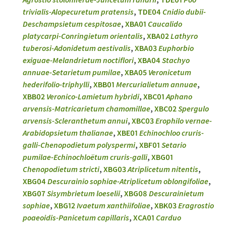
trivialis-Alopecuretum pratensis
,
TDE04
Cnidio dubii-
Deschampsietum cespitosae
,
XBA01
Caucalido
platycarpi-Conringietum orientalis
,
XBA02
Lathyro
tuberosi-Adonidetum aestivalis
,
XBA03
Euphorbio
exiguae-Melandrietum noctiflori
,
XBA04
Stachyo
annuae-Setarietum pumilae
,
XBA05
Veronicetum
hederifolio-triphylli
,
XBB01
Mercurialietum annuae
,
XBB02
Veronico-Lamietum hybridi
,
XBC01
Aphano
arvensis-Matricarietum chamomillae
,
XBC02
Spergulo
arvensis-Scleranthetum annui
,
XBC03
Erophilo vernae-
Arabidopsietum thalianae
,
XBE01
Echinochloo cruris-
galli-Chenopodietum polyspermi
,
XBF01
Setario
pumilae-Echinochloëtum cruris-galli
,
XBG01
Chenopodietum stricti
,
XBG03
Atriplicetum nitentis
,
XBG04
Descurainio sophiae-Atriplicetum oblongifoliae
,
XBG07
Sisymbrietum loeselii
,
XBG08
Descurainietum
sophiae
,
XBG12
Ivaetum xanthiifoliae
,
XBK03
Eragrostio
poaeoidis-Panicetum capillaris
,
XCA01
Carduo