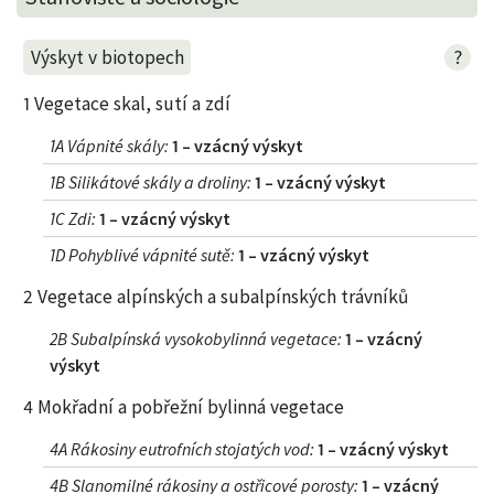
?
Výskyt v biotopech
1 Vegetace skal, sutí a zdí
1A Vápnité skály
:
1 – vzácný výskyt
1B Silikátové skály a droliny
:
1 – vzácný výskyt
1C Zdi
:
1 – vzácný výskyt
1D Pohyblivé vápnité sutě
:
1 – vzácný výskyt
2 Vegetace alpínských a subalpínských trávníků
2B Subalpínská vysokobylinná vegetace
:
1 – vzácný
výskyt
4 Mokřadní a pobřežní bylinná vegetace
4A Rákosiny eutrofních stojatých vod
:
1 – vzácný výskyt
4B Slanomilné rákosiny a ostřicové porosty
:
1 – vzácný