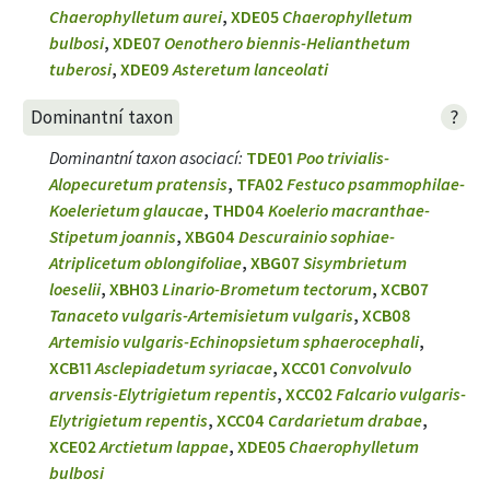
Chaerophylletum aurei
,
XDE05
Chaerophylletum
bulbosi
,
XDE07
Oenothero biennis-Helianthetum
tuberosi
,
XDE09
Asteretum lanceolati
?
Dominantní taxon
Dominantní taxon asociací
:
TDE01
Poo trivialis-
Alopecuretum pratensis
,
TFA02
Festuco psammophilae-
Koelerietum glaucae
,
THD04
Koelerio macranthae-
Stipetum joannis
,
XBG04
Descurainio sophiae-
Atriplicetum oblongifoliae
,
XBG07
Sisymbrietum
loeselii
,
XBH03
Linario-Brometum tectorum
,
XCB07
Tanaceto vulgaris-Artemisietum vulgaris
,
XCB08
Artemisio vulgaris-Echinopsietum sphaerocephali
,
XCB11
Asclepiadetum syriacae
,
XCC01
Convolvulo
arvensis-Elytrigietum repentis
,
XCC02
Falcario vulgaris-
Elytrigietum repentis
,
XCC04
Cardarietum drabae
,
XCE02
Arctietum lappae
,
XDE05
Chaerophylletum
bulbosi