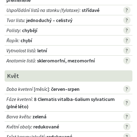
přeměněné
Uspořádání listů na stonku (fylotaxe)
:
střídavé
?
Tvar listu
:
jednoduchý – celistvý
?
Palisty
:
chybějí
?
Řapík
:
chybí
?
Vytrvalost listů
:
letní
?
Anatomie listů
:
skleromorfní, mezomorfní
?
Květ
Doba kvetení
[měsíc]:
červen–srpen
?
Fáze kvetení
:
8 Clematis vitalba-Galium sylvaticum
?
(plné léto)
Barva květu
:
zelená
?
Květní obaly
:
redukované
?
Srůst koruny/okvětí
:
redukované
?