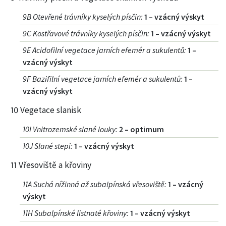
9B Otevřené trávníky kyselých písčin
:
1 – vzácný výskyt
9C Kostřavové trávníky kyselých písčin
:
1 – vzácný výskyt
9E Acidofilní vegetace jarních efemér a sukulentů
:
1 –
vzácný výskyt
9F Bazifilní vegetace jarních efemér a sukulentů
:
1 –
vzácný výskyt
10 Vegetace slanisk
10I Vnitrozemské slané louky
:
2 – optimum
10J Slané stepi
:
1 – vzácný výskyt
11 Vřesoviště a křoviny
11A Suchá nížinná až subalpínská vřesoviště
:
1 – vzácný
výskyt
11H Subalpínské listnaté křoviny
:
1 – vzácný výskyt