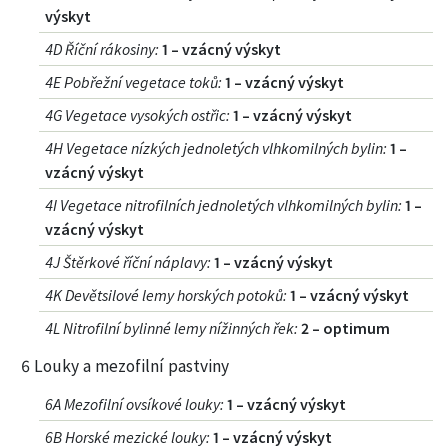
výskyt
4D Říční rákosiny
:
1 – vzácný výskyt
4E Pobřežní vegetace toků
:
1 – vzácný výskyt
4G Vegetace vysokých ostřic
:
1 – vzácný výskyt
4H Vegetace nízkých jednoletých vlhkomilných bylin
:
1 –
vzácný výskyt
4I Vegetace nitrofilních jednoletých vlhkomilných bylin
:
1 –
vzácný výskyt
4J Štěrkové říční náplavy
:
1 – vzácný výskyt
4K Devětsilové lemy horských potoků
:
1 – vzácný výskyt
4L Nitrofilní bylinné lemy nížinných řek
:
2 – optimum
6 Louky a mezofilní pastviny
6A Mezofilní ovsíkové louky
:
1 – vzácný výskyt
6B Horské mezické louky
:
1 – vzácný výskyt