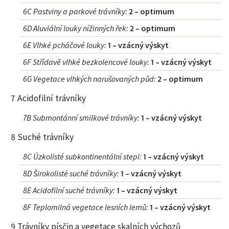
6C Pastviny a parkové trávníky
:
2 – optimum
6D Aluviální louky nížinných řek
:
2 – optimum
6E Vlhké pcháčové louky
:
1 – vzácný výskyt
6F Střídavě vlhké bezkolencové louky
:
1 – vzácný výskyt
6G Vegetace vlhkých narušovaných půd
:
2 – optimum
7 Acidofilní trávníky
7B Submontánní smilkové trávníky
:
1 – vzácný výskyt
8 Suché trávníky
8C Úzkolisté subkontinentální stepi
:
1 – vzácný výskyt
8D Širokolisté suché trávníky
:
1 – vzácný výskyt
8E Acidofilní suché trávníky
:
1 – vzácný výskyt
8F Teplomilná vegetace lesních lemů
:
1 – vzácný výskyt
9 Trávníky písčin a vegetace skalních výchozů