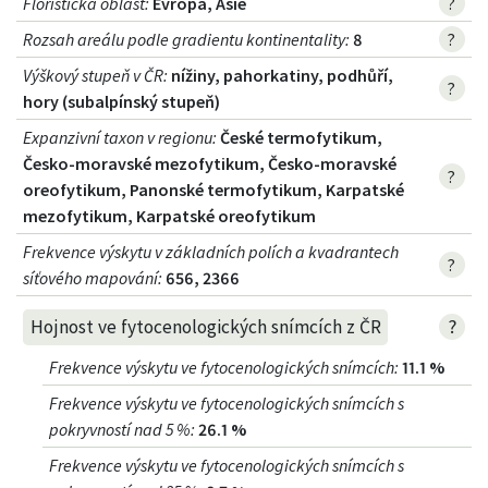
Floristická oblast
:
Evropa, Asie
?
Rozsah areálu podle gradientu kontinentality
:
8
?
Výškový stupeň v ČR
:
nížiny, pahorkatiny, podhůří,
?
hory (subalpínský stupeň)
Expanzivní taxon v regionu
:
České termofytikum,
Česko-moravské mezofytikum, Česko-moravské
?
oreofytikum, Panonské termofytikum, Karpatské
mezofytikum, Karpatské oreofytikum
Frekvence výskytu v základních polích a kvadrantech
?
síťového mapování:
656, 2366
?
Hojnost ve fytocenologických snímcích z ČR
Frekvence výskytu ve fytocenologických snímcích
:
11.1 %
Frekvence výskytu ve fytocenologických snímcích s
pokryvností nad 5 %
:
26.1 %
Frekvence výskytu ve fytocenologických snímcích s