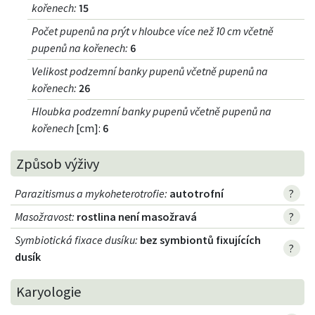
kořenech
:
15
Počet pupenů na prýt v hloubce více než 10 cm včetně
pupenů na kořenech
:
6
Velikost podzemní banky pupenů včetně pupenů na
kořenech
:
26
Hloubka podzemní banky pupenů včetně pupenů na
kořenech
[cm]:
6
Způsob výživy
Parazitismus a mykoheterotrofie
:
autotrofní
?
Masožravost
:
rostlina není masožravá
?
Symbiotická fixace dusíku
:
bez symbiontů fixujících
?
dusík
Karyologie