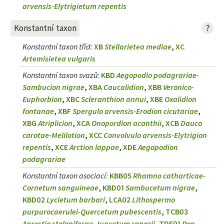
arvensis-Elytrigietum repentis
?
Konstantní taxon
Konstantní taxon tříd
:
XB
Stellarietea mediae
,
XC
Artemisietea vulgaris
Konstantní taxon svazů
:
KBD
Aegopodio podagrariae-
Sambucion nigrae
,
XBA
Caucalidion
,
XBB
Veronico-
Euphorbion
,
XBC
Scleranthion annui
,
XBE
Oxalidion
fontanae
,
XBF
Spergulo arvensis-Erodion cicutariae
,
XBG
Atriplicion
,
XCA
Onopordion acanthii
,
XCB
Dauco
carotae-Melilotion
,
XCC
Convolvulo arvensis-Elytrigion
repentis
,
XCE
Arction lappae
,
XDE
Aegopodion
podagrariae
Konstantní taxon asociací
:
KBB05
Rhamno catharticae-
Cornetum sanguineae
,
KBD01
Sambucetum nigrae
,
KBD02
Lycietum barbari
,
LCA02
Lithospermo
purpurocaerulei-Quercetum pubescentis
,
TCB03
Agrostio stoloniferae-Juncetum ranarii
,
TDE01
Poo