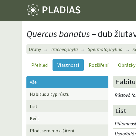
Quercus banatus
– dub žluta
Druhy
Tracheophyta
Spermatophytina
R
Přehled
Vlastnosti
Rozšíření
Obrázky
Habitus
Vše
Habitus a typ růstu
Růstová f
List
List
Květ
Přítomnost
Plod, semeno a šíření
Uspořádání