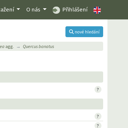
tažení
O nás
Přihlášení
nové hledání
aea
agg.
Quercus banatus
?
?
?