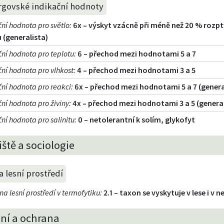
rgovské indikační hodnoty
ční hodnota pro světlo
:
6x – výskyt vzácně při méně než 20 % rozp
 (generalista)
ční hodnota pro teplotu
:
6 – přechod mezi hodnotami 5 a 7
ční hodnota pro vlhkost
:
4 – přechod mezi hodnotami 3 a 5
ční hodnota pro reakci
:
6x – přechod mezi hodnotami 5 a 7 (genera
ční hodnota pro živiny
:
4x – přechod mezi hodnotami 3 a 5 (general
ní hodnota pro salinitu
:
0 – netolerantní k solím, glykofyt
ště a sociologie
 lesní prostředí
a lesní prostředí v termofytiku
:
2.1 – taxon se vyskytuje v lese i v n
ní a ochrana