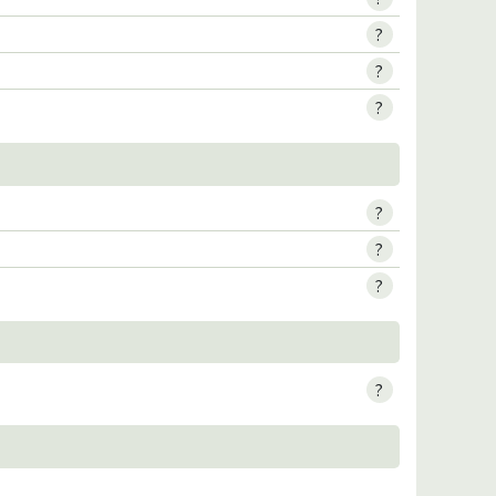
?
?
?
?
?
?
?