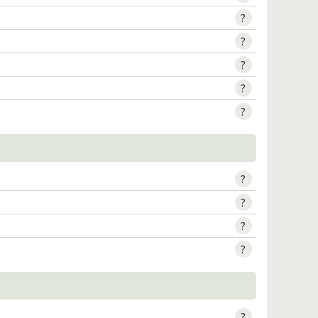
?
?
?
?
?
?
?
?
?
?