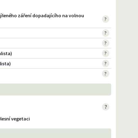
týleného záření dopadajícího na volnou
?
?
?
lista)
?
ista)
?
?
?
elesní vegetaci