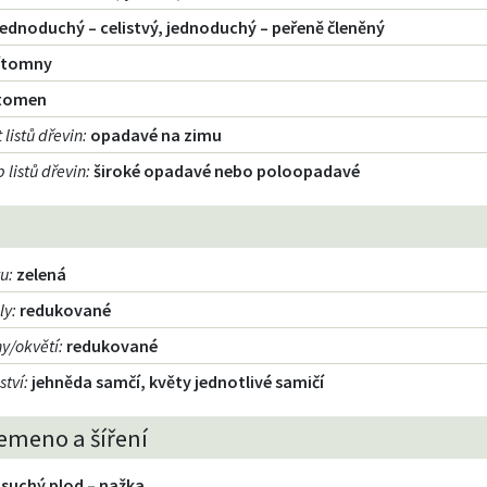
jednoduchý – celistvý, jednoduchý – peřeně členěný
ítomny
ítomen
listů dřevin
:
opadavé na zimu
 listů dřevin
:
široké opadavé nebo poloopadavé
tu
:
zelená
ly
:
redukované
ny/okvětí
:
redukované
ství
:
jehněda samčí, květy jednotlivé samičí
emeno a šíření
suchý plod – nažka