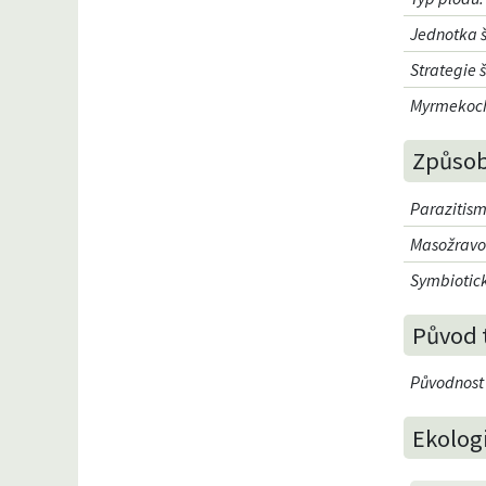
Jednotka š
Strategie š
Myrmekoch
Způsob
Parazitism
Masožravo
Symbiotick
Původ 
Původnost
Ekolog