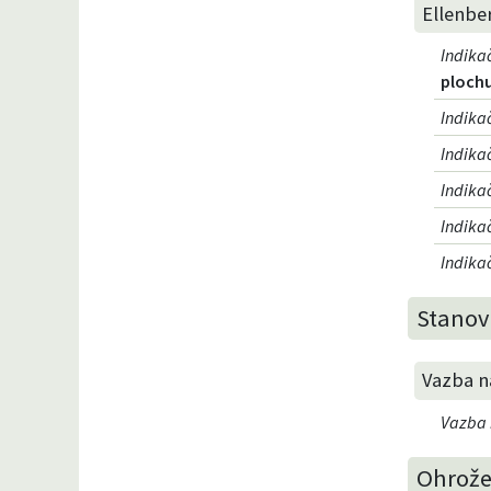
Ellenbe
Indika
plochu
Indika
Indika
Indika
Indika
Indikač
Stanovi
Vazba na
Vazba n
Ohrože