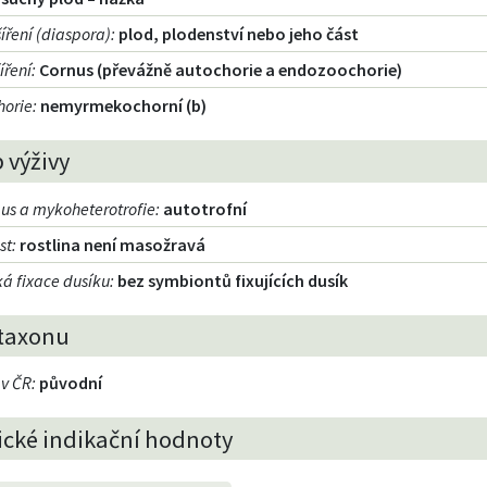
íření (diaspora)
:
plod, plodenství nebo jeho část
íření
:
Cornus (převážně autochorie a endozoochorie)
orie
:
nemyrmekochorní (b)
 výživy
us a mykoheterotrofie
:
autotrofní
st
:
rostlina není masožravá
á fixace dusíku
:
bez symbiontů fixujících dusík
taxonu
 v ČR
:
původní
ické indikační hodnoty