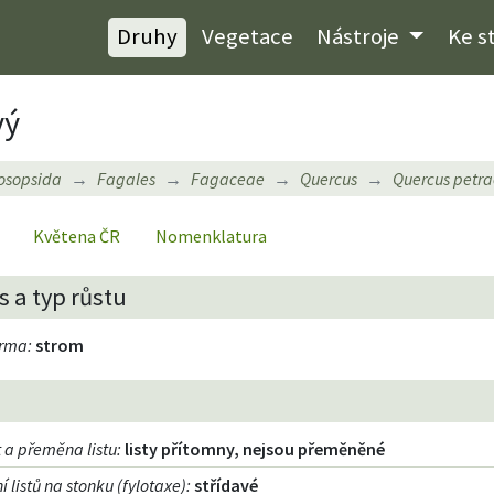
Druhy
Vegetace
Nástroje
Ke s
vý
osopsida
Fagales
Fagaceae
Quercus
Quercus petr
Květena ČR
Nomenklatura
 a typ růstu
orma
:
strom
 a přeměna listu
:
listy přítomny, nejsou přeměněné
 listů na stonku (fylotaxe)
:
střídavé