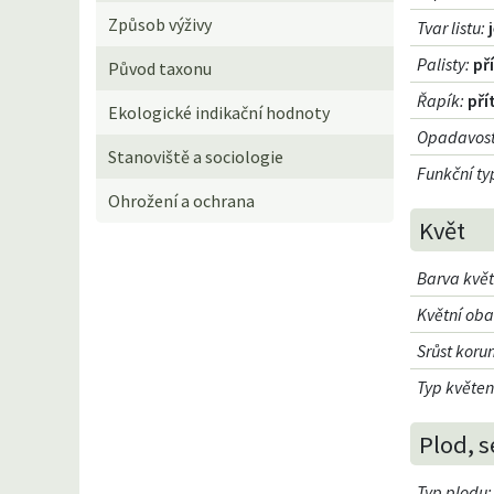
Způsob výživy
Tvar listu
:
Palisty
:
př
Původ taxonu
Řapík
:
př
Ekologické indikační hodnoty
Opadavost 
Stanoviště a sociologie
Funkční typ
Ohrožení a ochrana
Květ
Barva kvě
Květní oba
Srůst koru
Typ květen
Plod, s
Typ plodu
: