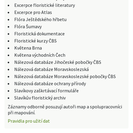
Excerpce floristické literatury
Excerpce pro Atlas
Flóra Ještědského hřbetu
Flóra Šumavy
Floristická dokumentace
Floristické kurzy ČBS
Květena Brna
Květena východních Čech
Nálezová databáze Jihočeské pobočky ČBS
Nálezová databáze Moravskoslezská
Nálezová databáze Moravskoslezské pobočky ČBS
Nálezová databáze ochrany přírody
Slavíkovy zaškrtávací formuláře
Slavíkův floristický archiv
Záznamy odborně posuzují autoři map a spolupracovníci
při mapování.
Pravidla pro užití dat