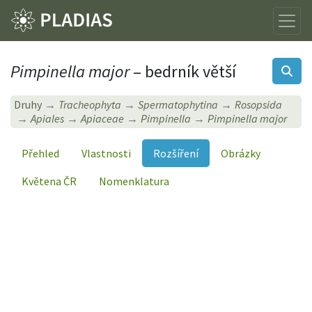
Pimpinella major
– bedrník větší
Druhy
Tracheophyta
Spermatophytina
Rosopsida
Apiales
Apiaceae
Pimpinella
Pimpinella major
Přehled
Vlastnosti
Rozšíření
Obrázky
Květena ČR
Nomenklatura