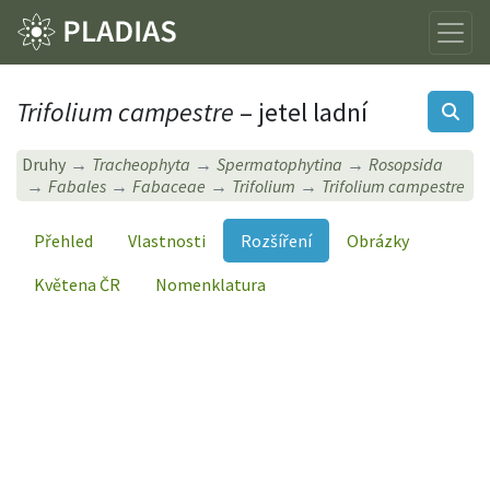
Trifolium campestre
– jetel ladní
Druhy
Tracheophyta
Spermatophytina
Rosopsida
Fabales
Fabaceae
Trifolium
Trifolium campestre
Přehled
Vlastnosti
Rozšíření
Obrázky
Květena ČR
Nomenklatura