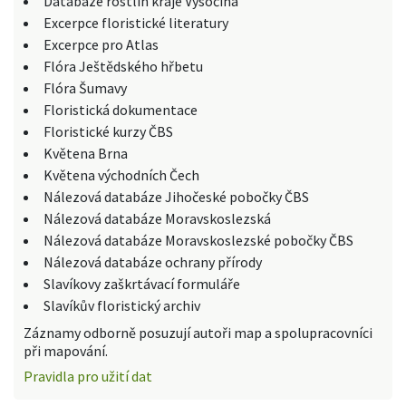
Databáze rostlin kraje Vysočina
Excerpce floristické literatury
Excerpce pro Atlas
Flóra Ještědského hřbetu
Flóra Šumavy
Floristická dokumentace
Floristické kurzy ČBS
Květena Brna
Květena východních Čech
Nálezová databáze Jihočeské pobočky ČBS
Nálezová databáze Moravskoslezská
Nálezová databáze Moravskoslezské pobočky ČBS
Nálezová databáze ochrany přírody
Slavíkovy zaškrtávací formuláře
Slavíkův floristický archiv
Záznamy odborně posuzují autoři map a spolupracovníci
při mapování.
Pravidla pro užití dat