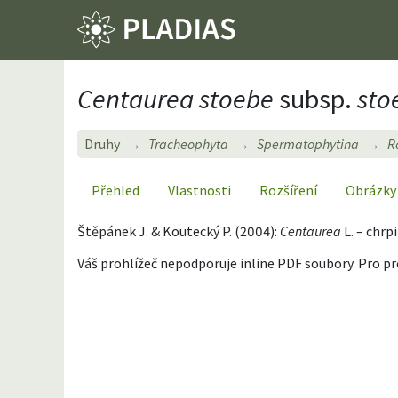
Centaurea stoebe
subsp.
sto
Druhy
Tracheophyta
Spermatophytina
R
Přehled
Vlastnosti
Rozšíření
Obrázky
Štěpánek J. & Koutecký P. (2004):
Centaurea
L. – chrp
Váš prohlížeč nepodporuje inline PDF soubory. Pro p