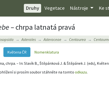
Druhy
Vegetace
Nástroje
Ke s
ebe
– chrpa latnatá pravá
osopsida
Asterales
Asteraceae
Centaurea
Centaure
Květena ČR
Nomenklatura
ina, chrpa. – In: Slavík B., Štěpánková J. & Štěpánek J. (eds), Květe
rohlížení si prosím soubor stáhněte na tomto
odkazu
.