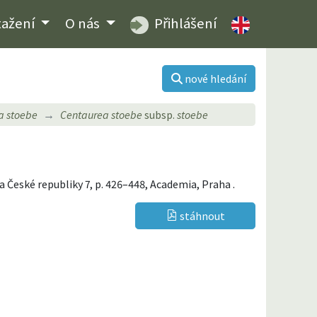
tažení
O nás
Přihlášení
nové hledání
a stoebe
Centaurea stoebe
subsp.
stoebe
na České republiky 7, p. 426–448, Academia, Praha .
stáhnout