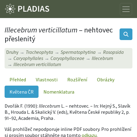
Illecebrum verticillatum
– nehtovec
přeslenitý
Druhy
Tracheophyta
Spermatophytina
Rosopsida
Caryophyllales
Caryophyllaceae
Illecebrum
Illecebrum verticillatum
Přehled
Vlastnosti
Rozšíření
Obrázky
Květena ČR
Nomenklatura
Dvořák F. (1990):
Illecebrum
L. – nehtovec. – In: Hejný S., Slavík
B., Hrouda L. & Skalický V. (eds), Květena České republiky 2, p.
91–92, Academia, Praha .
Váš prohlížeč nepodporuje inline PDF soubory. Pro prohlížení
si prosím soubor stáhněte na tomto
odkazu
.