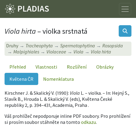
Viola hirta
– violka srstnatá
Druhy
Tracheophyta
Spermatophytina
Rosopsida
Malpighiales
Violaceae
Viola
Viola hirta
Přehled
Vlastnosti
Rozšíření
Obrázky
Květena ČR
Nomenklatura
Kirschner J. & Skalický V. (1990):
Viola
L. – violka. – In: Hejný S.,
Slavík B., Hrouda L. & Skalický V. (eds), Květena České
republiky 2, p. 394–431, Academia, Praha .
Váš prohlížeč nepodporuje inline PDF soubory. Pro prohlížení
si prosím soubor stáhněte na tomto
odkazu
.