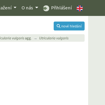
tažení
O nás
Přihlášení
nové hledání
icularia vulgaris
agg.
Utricularia vulgaris