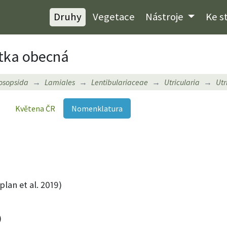
Druhy
Vegetace
Nástroje
Ke s
tka obecná
osopsida
Lamiales
Lentibulariaceae
Utricularia
Utr
Květena ČR
Nomenklatura
lan et al. 2019)
)