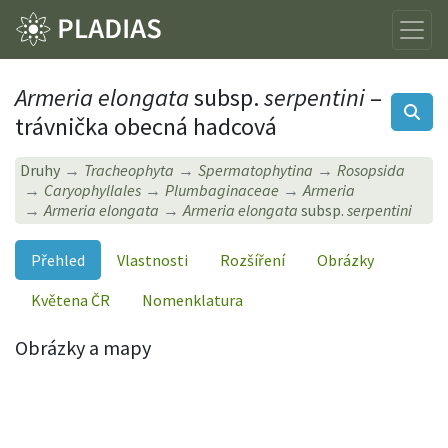
Armeria elongata
subsp.
serpentini
–
trávnička obecná hadcová
Druhy
Tracheophyta
Spermatophytina
Rosopsida
Caryophyllales
Plumbaginaceae
Armeria
Armeria elongata
Armeria elongata
subsp.
serpentini
Přehled
Vlastnosti
Rozšíření
Obrázky
Květena ČR
Nomenklatura
Obrázky a mapy