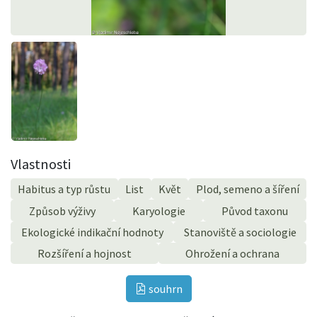
Vlastnosti
Habitus a typ růstu
List
Květ
Plod, semeno a šíření
Způsob výživy
Karyologie
Původ taxonu
Ekologické indikační hodnoty
Stanoviště a sociologie
Rozšíření a hojnost
Ohrožení a ochrana
souhrn