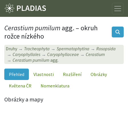
Cerastium pumilum
agg. – okruh
rožce nízkého
Druhy
Tracheophyta
Spermatophytina
Rosopsida
Caryophyllales
Caryophyllaceae
Cerastium
Cerastium pumilum
agg.
Přehled
Vlastnosti
Rozšíření
Obrázky
Květena ČR
Nomenklatura
Obrázky a mapy