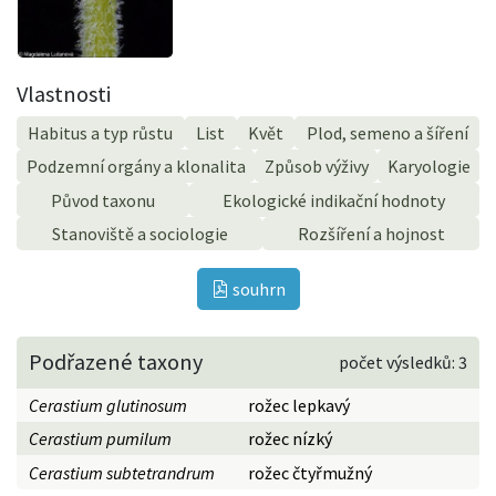
Vlastnosti
Habitus a typ růstu
List
Květ
Plod, semeno a šíření
Podzemní orgány a klonalita
Způsob výživy
Karyologie
Původ taxonu
Ekologické indikační hodnoty
Stanoviště a sociologie
Rozšíření a hojnost
souhrn
Podřazené taxony
počet výsledků: 3
Cerastium glutinosum
rožec lepkavý
Cerastium pumilum
rožec nízký
Cerastium subtetrandrum
rožec čtyřmužný