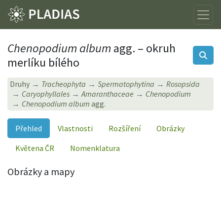
Chenopodium album
agg. – okruh
merlíku bílého
Druhy
Tracheophyta
Spermatophytina
Rosopsida
Caryophyllales
Amaranthaceae
Chenopodium
Chenopodium album
agg.
Přehled
Vlastnosti
Rozšíření
Obrázky
Květena ČR
Nomenklatura
Obrázky a mapy