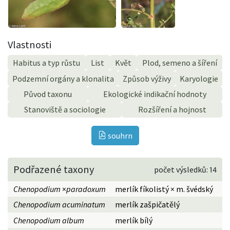
Vlastnosti
Habitus a typ růstu
List
Květ
Plod, semeno a šíření
Podzemní orgány a klonalita
Způsob výživy
Karyologie
Původ taxonu
Ekologické indikační hodnoty
Stanoviště a sociologie
Rozšíření a hojnost
souhrn
Podřazené taxony
počet výsledků: 14
Chenopodium
×
paradoxum
merlík fíkolistý × m. švédský
Chenopodium acuminatum
merlík zašpičatělý
Chenopodium album
merlík bílý