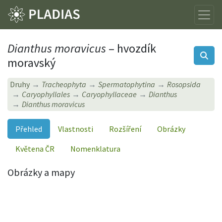
Dianthus moravicus
– hvozdík
moravský
Druhy
Tracheophyta
Spermatophytina
Rosopsida
Caryophyllales
Caryophyllaceae
Dianthus
Dianthus moravicus
Přehled
Vlastnosti
Rozšíření
Obrázky
Květena ČR
Nomenklatura
Obrázky a mapy