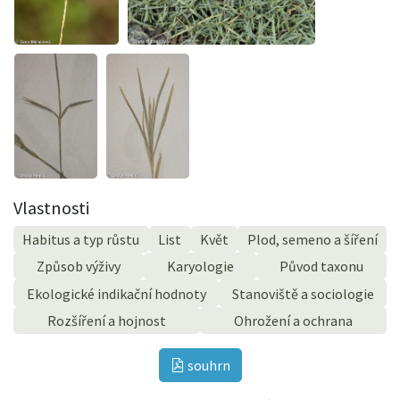
Vlastnosti
Habitus a typ růstu
List
Květ
Plod, semeno a šíření
Způsob výživy
Karyologie
Původ taxonu
Ekologické indikační hodnoty
Stanoviště a sociologie
Rozšíření a hojnost
Ohrožení a ochrana
souhrn