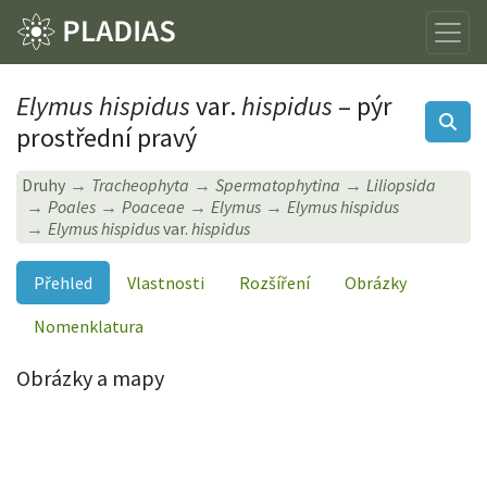
Elymus hispidus
var.
hispidus
– pýr
prostřední pravý
Druhy
Tracheophyta
Spermatophytina
Liliopsida
Poales
Poaceae
Elymus
Elymus hispidus
Elymus hispidus
var.
hispidus
Přehled
Vlastnosti
Rozšíření
Obrázky
Nomenklatura
Obrázky a mapy