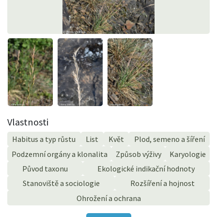
Vlastnosti
Habitus a typ růstu
List
Květ
Plod, semeno a šíření
Podzemní orgány a klonalita
Způsob výživy
Karyologie
Původ taxonu
Ekologické indikační hodnoty
Stanoviště a sociologie
Rozšíření a hojnost
Ohrožení a ochrana