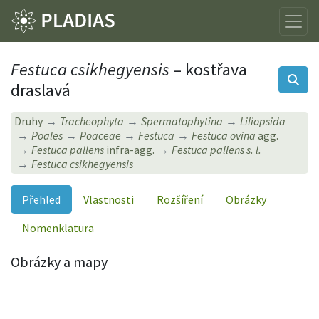
Festuca csikhegyensis
– kostřava
draslavá
Druhy
Tracheophyta
Spermatophytina
Liliopsida
Poales
Poaceae
Festuca
Festuca ovina
agg.
Festuca pallens
infra-agg.
Festuca pallens s. l.
Festuca csikhegyensis
Přehled
Vlastnosti
Rozšíření
Obrázky
Nomenklatura
Obrázky a mapy