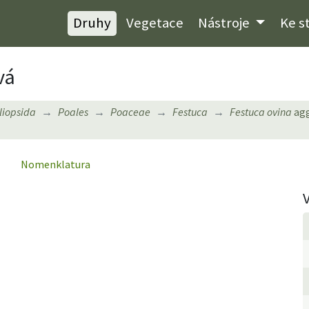
Druhy
Vegetace
Nástroje
Ke s
vá
iliopsida
Poales
Poaceae
Festuca
Festuca ovina
agg
Nomenklatura