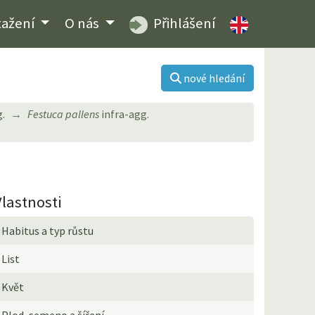
tažení
O nás
Přihlášení
nové hledání
.
Festuca pallens
infra-agg.
Vlastnosti
Habitus a typ růstu
List
Květ
Plod, semeno a šíření