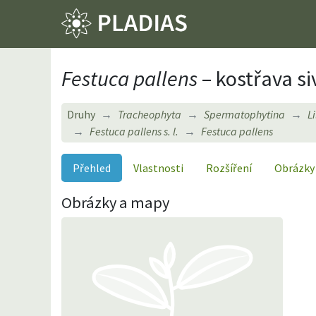
Festuca pallens
– kostřava si
Druhy
Tracheophyta
Spermatophytina
L
Festuca pallens s. l.
Festuca pallens
Přehled
Vlastnosti
Rozšíření
Obrázky
Obrázky a mapy