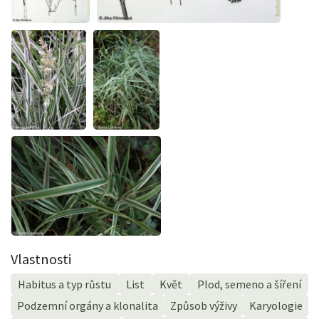
Vlastnosti
Habitus a typ růstu
List
Květ
Plod, semeno a šíření
Podzemní orgány a klonalita
Způsob výživy
Karyologie