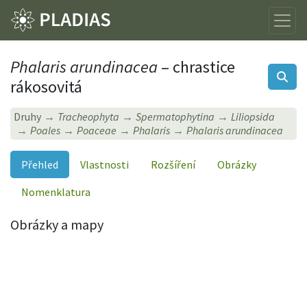
Phalaris arundinacea
– chrastice
rákosovitá
Druhy
Tracheophyta
Spermatophytina
Liliopsida
Poales
Poaceae
Phalaris
Phalaris arundinacea
Přehled
Vlastnosti
Rozšíření
Obrázky
Nomenklatura
Obrázky a mapy