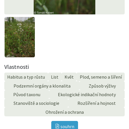
Vlastnosti
Habitus a typ růstu
List
Květ
Plod, semeno a šíření
Podzemní orgány a klonalita
Způsob výživy
Původ taxonu
Ekologické indikační hodnoty
Stanoviště a sociologie
Rozšíření a hojnost
Ohrožení a ochrana
souhrn