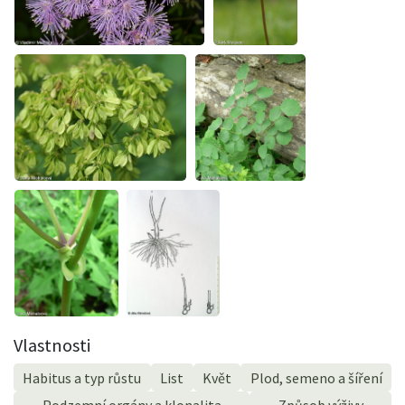
Vlastnosti
Habitus a typ růstu
List
Květ
Plod, semeno a šíření
Podzemní orgány a klonalita
Způsob výživy