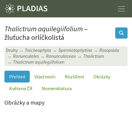
Thalictrum aquilegiifolium
–
žluťucha orlíčkolistá
Druhy
Tracheophyta
Spermatophytina
Rosopsida
Ranunculales
Ranunculaceae
Thalictrum
Thalictrum aquilegiifolium
Přehled
Vlastnosti
Rozšíření
Obrázky
Květena ČR
Nomenklatura
Obrázky a mapy