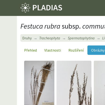
Festuca rubra
subsp.
commut
Druhy
Tracheophyta
Spermatophytina
L
Přehled
Vlastnosti
Rozšíření
Obrázky