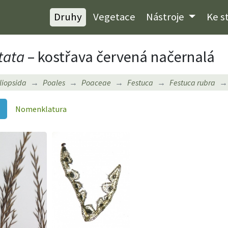
Druhy
Vegetace
Nástroje
Ke s
ata
– kostřava červená načernalá
iliopsida
Poales
Poaceae
Festuca
Festuca rubra
Nomenklatura