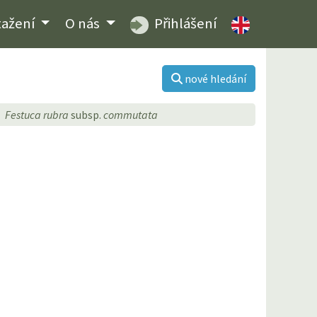
tažení
O nás
Přihlášení
nové hledání
Festuca rubra
subsp.
commutata