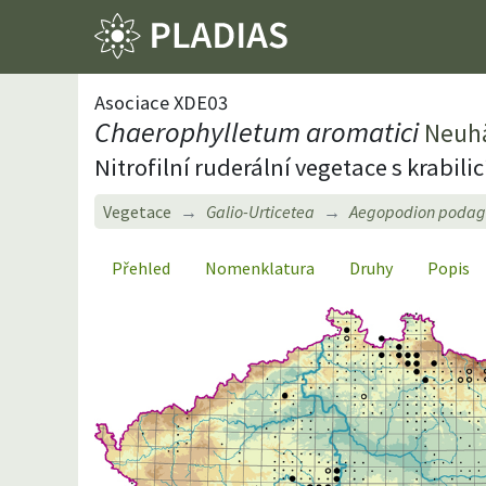
Asociace XDE03
Chaerophylletum aromatici
Neuhä
Nitrofilní ruderální vegetace s krabili
Vegetace
Galio-Urticetea
Aegopodion podag
Přehled
Nomenklatura
Druhy
Popis