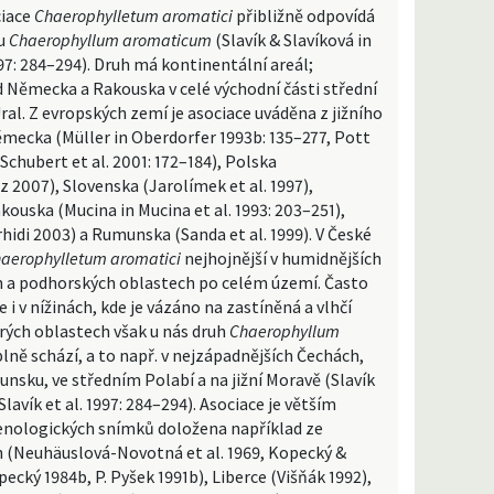
ciace
Chaerophylletum aromatici
přibližně odpovídá
u
Chaerophyllum aromaticum
(Slavík & Slavíková in
1997: 284–294). Druh má kontinentální areál;
d Německa a Rakouska v celé východní části střední
ral. Z evropských zemí je asociace uváděna z jižního
ěmecka (Müller in Oberdorfer 1993b: 135–277, Pott
 Schubert et al. 2001: 172–184), Polska
 2007), Slovenska (Jarolímek et al. 1997),
ouska (Mucina in Mucina et al. 1993: 203–251),
idi 2003) a Rumunska (Sanda et al. 1999). V České
aerophylletum aromatici
nejhojnější v humidnějších
 a podhorských oblastech po celém území. Často
e i v nížinách, kde je vázáno na zastíněná a vlhčí
rých oblastech však u nás druh
Chaerophyllum
lně schází, a to např. v nejzápadnějších Čechách,
nsku, ve středním Polabí a na jižní Moravě (Slavík
Slavík et al. 1997: 284–294). Asociace je větším
nologických snímků doložena například ze
h (Neuhäuslová-Novotná et al. 1969, Kopecký &
pecký 1984b, P. Pyšek 1991b), Liberce (Višňák 1992),