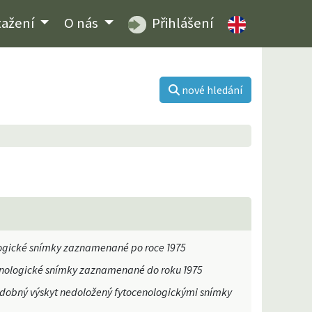
tažení
O nás
Přihlášení
nové hledání
ogické snímky zaznamenané po roce 1975
enologické snímky zaznamenané do roku 1975
obný výskyt nedoložený fytocenologickými snímky