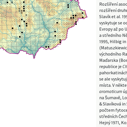
Rozšíření aso
rozšíření druh
Slavík et al. 
vyskytuje se o
Evropy až po U
a středního N
1995, Hilbig in
(Matuszkiewicz
východního Rak
Maďarska (Borh
republice je
Ch
pahorkatinách
se ale vyskytuj
místa. V někte
aromaticum
úp
na Šumavě, Lou
& Slavíková in 
počtem fytoce
středních Čec
Hejný 1971, Ko