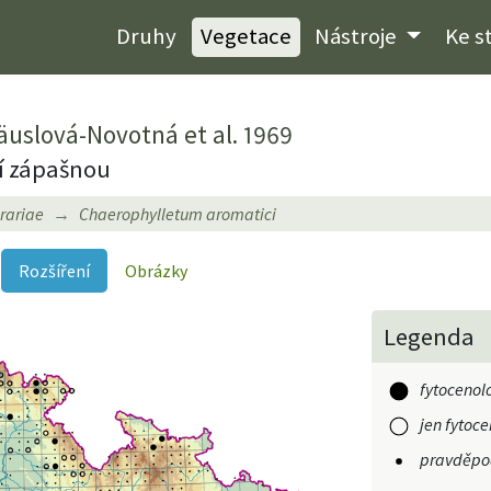
Druhy
Vegetace
Nástroje
Ke s
uslová-Novotná et al. 1969
cí zápašnou
rariae
Chaerophylletum aromatici
Rozšíření
Obrázky
Legenda
fytocenol
jen fytoc
pravděpod