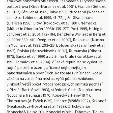
srážkově bohatších oblastech. Je uváděno z Pyrenejského
poloostrova (Rivas-Martínez et al. 2001), Francie (Géhu et
al. 1972, Géhu et al. 1985, Julve 1993), Nizozemí (Weeda et
al. in Stortelder et al. 1999: 41–72), jižní Skandinávie
(Dierßen 1996), Litvy (Korotkov et al. 1991), Německa
(Müller in Oberdorfer 1993b: 135–277, Pott 1995, Hilbig in
Schubert et al. 2001: 172–184, Dengler & Wollert in Berg et
al. 2004: 380–410, Dengler et al. 2007), Rakouska (Mucina
in Mucina et al. 1993: 203–251), Slovenska (Jarolímek et al.
1997), Polska (Matuszkiewicz 2007), Rumunska (Dihoru
1975, Sanda et al. 1999) a z Jižního Uralu (Korotkov et al.
1991, Jamalov et al. 2004). V České republice se vyskytuje
hojně po celém území, přičemž nejhojnější je v
pahorkatinách a podhůřích. Roste ale i v nížinách, kde je
vázáno na zastíněná místa s vyšší půdní a vzdušnou
vlhkostí. Větší počet fytocenologických snímků pochází
z Plzně (Bartošová 1983), středních Čech (Neuhäuslová-
Novotná & Neuhäusl 1970, Kopecký & Hejný 1971),
Chomutova (A. Pyšek 1975), Liberce (Višňák 1992), Krkonoš
(Neuhäuslová-Novotná et al. 1969), Orlických hor
(Kopecký & Hejný 1971, Kopecký 1978b), Táborska (Douda