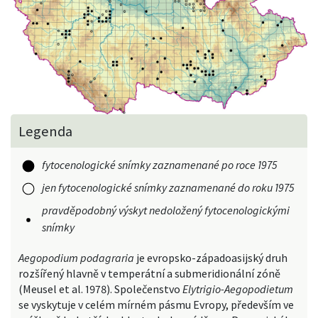
Legenda
fytocenologické snímky zaznamenané po roce 1975
jen fytocenologické snímky zaznamenané do roku 1975
pravděpodobný výskyt nedoložený fytocenologickými
snímky
Aegopodium podagraria
je evropsko-západoasijský druh
rozšířený hlavně v temperátní a submeridionální zóně
(Meusel et al. 1978). Společenstvo
Elytrigio-Aegopodietum
se vyskytuje v celém mírném pásmu Evropy, především ve