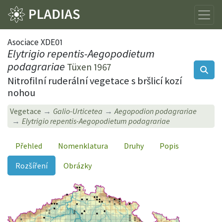
Asociace XDE01
Elytrigio repentis-Aegopodietum
podagrariae
Tüxen 1967
Nitrofilní ruderální vegetace s bršlicí kozí
nohou
Vegetace
Galio-Urticetea
Aegopodion podagrariae
Elytrigio repentis-Aegopodietum podagrariae
Přehled
Nomenklatura
Druhy
Popis
Rozšíření
Obrázky