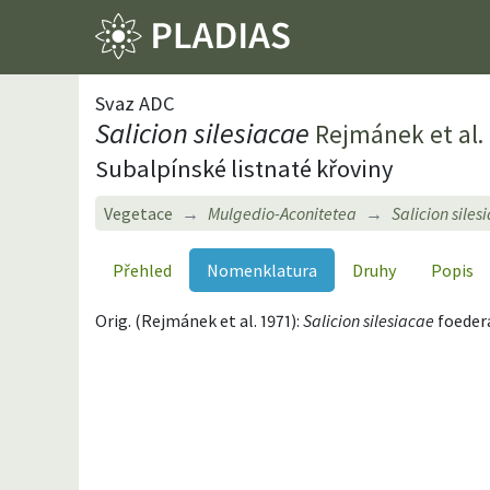
Svaz ADC
Salicion silesiacae
Rejmánek et al. 
Subalpínské listnaté křoviny
Vegetace
Mulgedio-Aconitetea
Salicion siles
Přehled
Nomenklatura
Druhy
Popis
Orig. (Rejmánek et al. 1971):
Salicion silesiacae
foeder