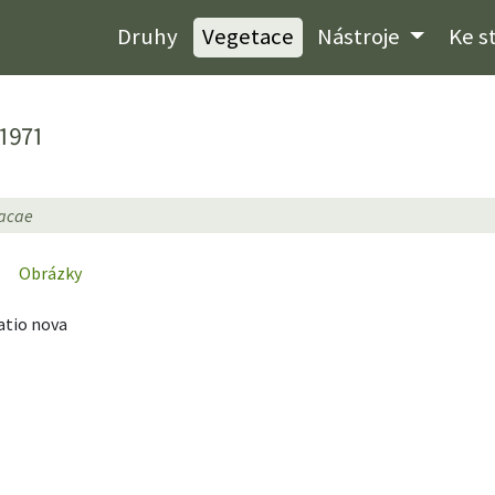
Druhy
Vegetace
Nástroje
Ke s
1971
iacae
Obrázky
atio nova