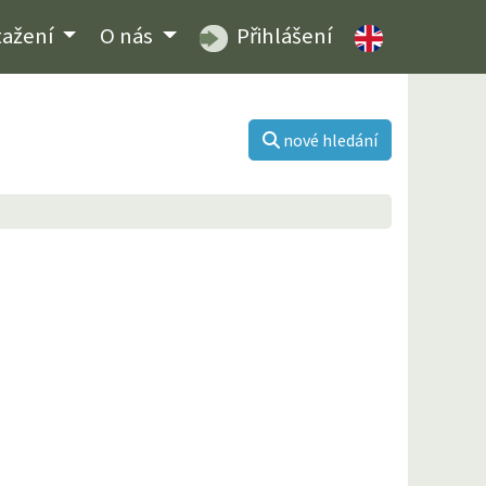
tažení
O nás
Přihlášení
nové hledání