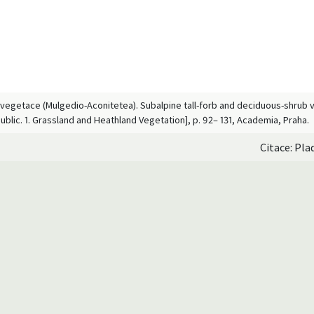
 vegetace (Mulgedio-Aconitetea). Subalpine tall-forb and deciduous-shrub veg
blic. 1. Grassland and Heathland Vegetation], p. 92– 131, Academia, Praha.
Citace: Pla