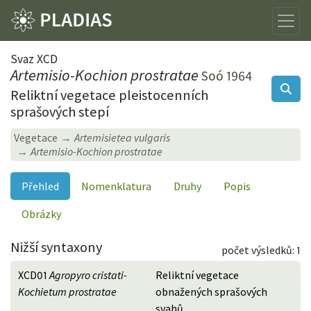
Svaz XCD
Artemisio-Kochion prostratae
Soó 1964
Reliktní vegetace pleistocenních
sprašových stepí
Vegetace
Artemisietea vulgaris
Artemisio-Kochion prostratae
Přehled
Nomenklatura
Druhy
Popis
Obrázky
Nižší syntaxony
počet výsledků: 1
XCD01
Agropyro cristati-
Reliktní vegetace
Kochietum prostratae
obnažených sprašových
svahů