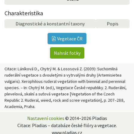
Charakteristika
Diagnostické a konstantní taxony
Popis
Vegetace ČR
Nahrát fotky
Citace: Láníková D., Chytrý M. & Lososová Z. (2009): Suchomilná
ruderální vegetace s dvouletými a vytrvalými druhy (Artemisietea
vulgaris). Xerophilous ruderal vegetation with biennial and perennial
species. – In: Chytrý M. (ed.), Vegetace České republiky. 2. Ruderální,
plevelová, skalní a suťová vegetace [Vegetation of the Czech
Republic 2. Ruderal, weed, rock and scree vegetation], p. 207–288,
Academia, Praha.
Nastavení cookies
© 2014–2026 Pladias
Citace: Pladias – databáze české flóry a vegetace.
www.pladias.cz