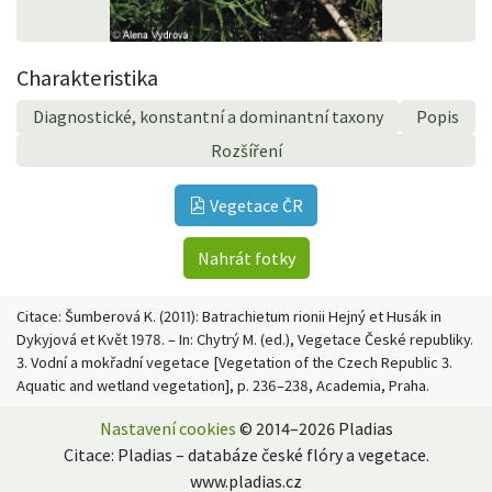
Charakteristika
Diagnostické, konstantní a dominantní taxony
Popis
Rozšíření
Vegetace ČR
Nahrát fotky
Citace: Šumberová K. (2011): Batrachietum rionii Hejný et Husák in
Dykyjová et Květ 1978. – In: Chytrý M. (ed.), Vegetace České republiky.
3. Vodní a mokřadní vegetace [Vegetation of the Czech Republic 3.
Aquatic and wetland vegetation], p. 236–238, Academia, Praha.
Nastavení cookies
© 2014–2026 Pladias
Citace: Pladias – databáze české flóry a vegetace.
www.pladias.cz