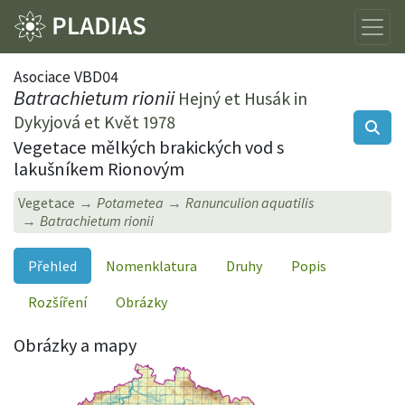
Asociace VBD04
Batrachietum rionii
Hejný et Husák in
Dykyjová et Květ 1978
Vegetace mělkých brakických vod s
lakušníkem Rionovým
Vegetace
Potametea
Ranunculion aquatilis
Batrachietum rionii
Přehled
Nomenklatura
Druhy
Popis
Rozšíření
Obrázky
Obrázky a mapy