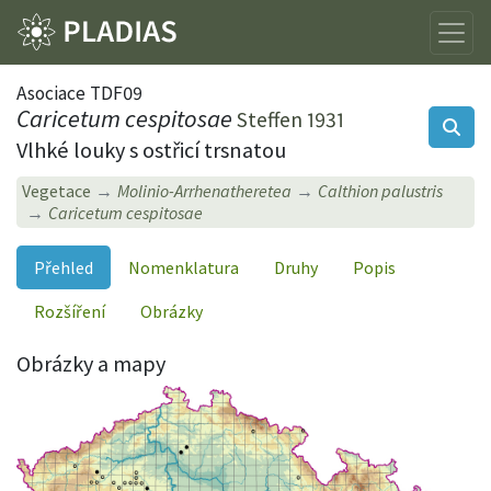
Asociace TDF09
Caricetum cespitosae
Steffen 1931
Vlhké louky s ostřicí trsnatou
Vegetace
Molinio-Arrhenatheretea
Calthion palustris
Caricetum cespitosae
Přehled
Nomenklatura
Druhy
Popis
Rozšíření
Obrázky
Obrázky a mapy