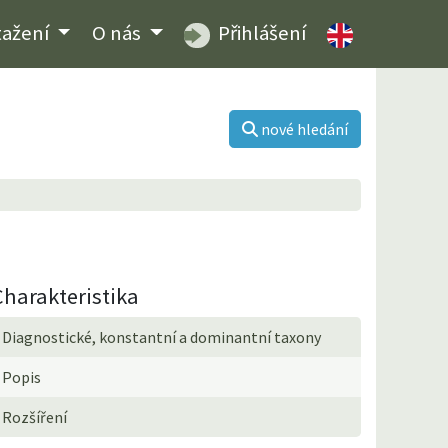
tažení
O nás
Přihlášení
nové hledání
Charakteristika
Diagnostické, konstantní a dominantní taxony
Popis
Rozšíření