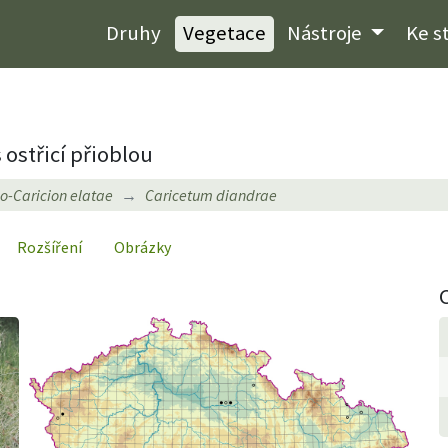
Druhy
Vegetace
Nástroje
Ke s
 ostřicí přioblou
-Caricion elatae
Caricetum diandrae
Rozšíření
Obrázky