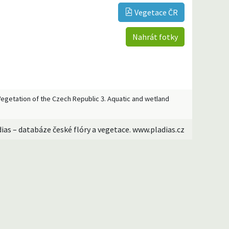
Vegetace ČR
Nahrát fotky
[Vegetation of the Czech Republic 3. Aquatic and wetland
dias – databáze české flóry a vegetace. www.pladias.cz