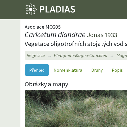
Asociace MCG05
Caricetum diandrae
Jonas 1933
Vegetace oligotrofních stojatých vod s
Vegetace
Phragmito-Magno-Caricetea
Magno
Přehled
Nomenklatura
Druhy
Popis
Obrázky a mapy