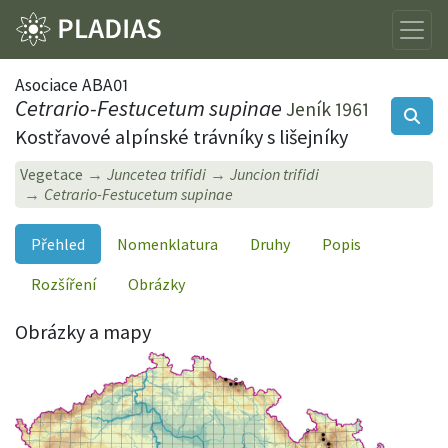
Asociace ABA01
Cetrario-Festucetum supinae
Jeník 1961
Kostřavové alpínské trávníky s lišejníky
Vegetace
Juncetea trifidi
Juncion trifidi
Cetrario-Festucetum supinae
Přehled
Nomenklatura
Druhy
Popis
Rozšíření
Obrázky
Obrázky a mapy