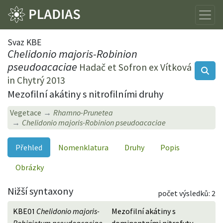
Svaz KBE
Chelidonio majoris-Robinion
pseudoacaciae
Hadač et Sofron ex Vítková
in Chytrý 2013
Mezofilní akátiny s nitrofilními druhy
Vegetace
Rhamno-Prunetea
Chelidonio majoris-Robinion pseudoacaciae
Přehled
Nomenklatura
Druhy
Popis
Obrázky
Nižší syntaxony
počet výsledků: 2
KBE01
Chelidonio majoris-
Mezofilní akátiny s
Robinietum pseudoacaciae
dominantními nitrofyty