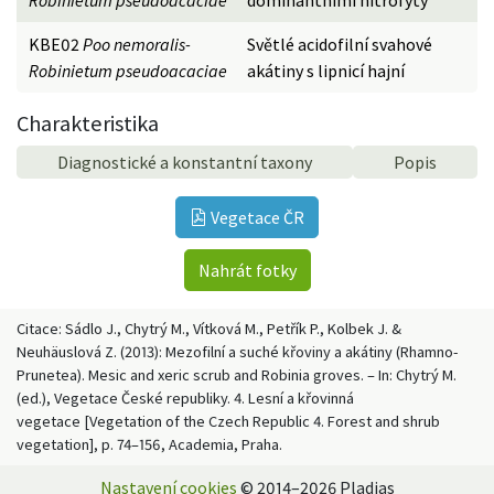
KBE02
Poo nemoralis-
Světlé acidofilní svahové
Robinietum pseudoacaciae
akátiny s lipnicí hajní
Charakteristika
Diagnostické a konstantní taxony
Popis
Vegetace ČR
Nahrát fotky
Citace: Sádlo J., Chytrý M., Vítková M., Petřík P., Kolbek J. &
Neuhäuslová Z. (2013): Mezofilní a suché křoviny a akátiny (Rhamno-
Prunetea). Mesic and xeric scrub and Robinia groves. – In: Chytrý M.
(ed.), Vegetace České republiky. 4. Lesní a křovinná
vegetace [Vegetation of the Czech Republic 4. Forest and shrub
vegetation], p. 74–156, Academia, Praha.
Nastavení cookies
© 2014–2026 Pladias