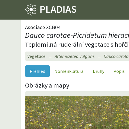
Asociace XCB04
Dauco carotae-Picridetum hieraci
Teplomilná ruderální vegetace s hořč
Vegetace
Artemisietea vulgaris
Dauco carota
Přehled
Nomenklatura
Druhy
Popis
Obrázky a mapy