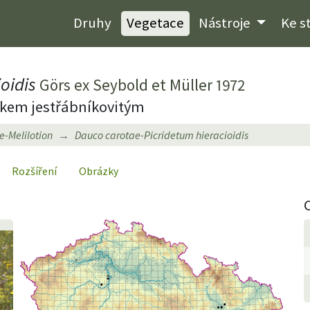
Druhy
Vegetace
Nástroje
Ke s
oidis
Görs ex Seybold et Müller 1972
íkem jestřábníkovitým
e-Melilotion
Dauco carotae-Picridetum hieracioidis
Rozšíření
Obrázky