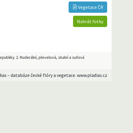
Vegetace ČR
Nahrát fotky
publiky. 2. Ruderální, plevelová, skalní a suťová
dias – databáze české flóry a vegetace. www.pladias.cz