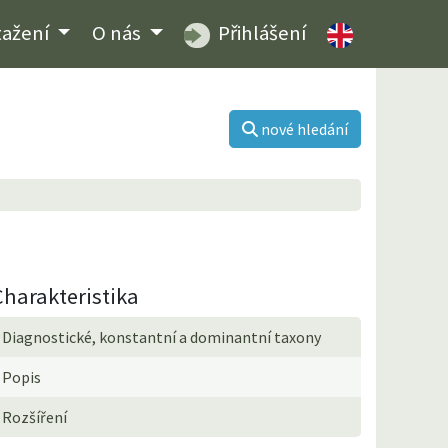
tažení
O nás
Přihlášení
nové hledání
Charakteristika
Diagnostické, konstantní a dominantní taxony
Popis
Rozšíření