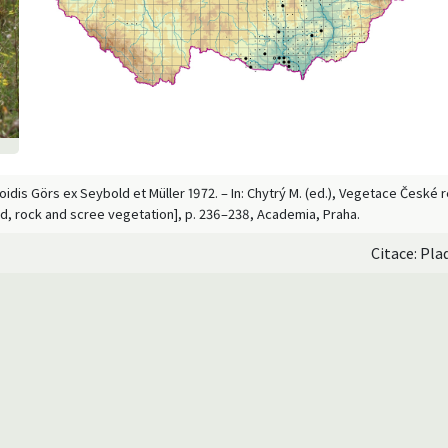
idis Görs ex Seybold et Müller 1972. – In: Chytrý M. (ed.), Vegetace České re
d, rock and scree vegetation], p. 236–238, Academia, Praha.
Citace: Pla