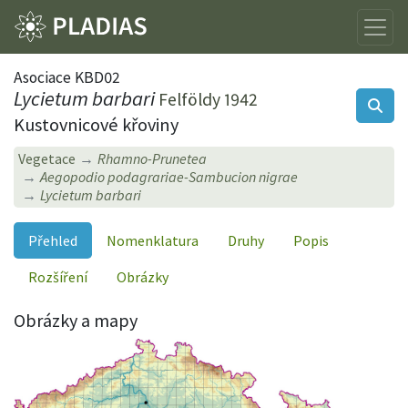
Asociace KBD02
Lycietum barbari
Felföldy 1942
Kustovnicové křoviny
Vegetace
Rhamno-Prunetea
Aegopodio podagrariae-Sambucion nigrae
Lycietum barbari
Přehled
Nomenklatura
Druhy
Popis
Rozšíření
Obrázky
Obrázky a mapy