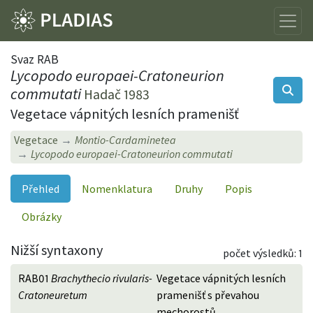
Svaz RAB
Lycopodo europaei-Cratoneurion
commutati
Hadač 1983
Vegetace vápnitých lesních pramenišť
Vegetace
Montio-Cardaminetea
Lycopodo europaei-Cratoneurion commutati
Přehled
Nomenklatura
Druhy
Popis
Obrázky
Nižší syntaxony
počet výsledků: 1
RAB01
Brachythecio rivularis-
Vegetace vápnitých lesních
Cratoneuretum
pramenišť s převahou
mechorostů