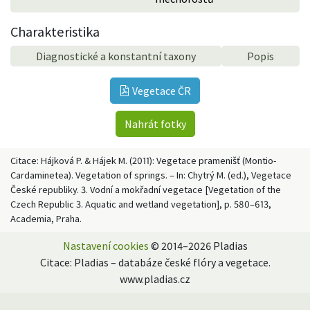
Charakteristika
Diagnostické a konstantní taxony
Popis
Vegetace ČR
Nahrát fotky
Citace: Hájková P. & Hájek M. (2011): Vegetace pramenišť (Montio-
Cardaminetea). Vegetation of springs. – In: Chytrý M. (ed.), Vegetace
České republiky. 3. Vodní a mokřadní vegetace [Vegetation of the
Czech Republic 3. Aquatic and wetland vegetation], p. 580–613,
Academia, Praha.
Nastavení cookies
© 2014–2026 Pladias
Citace: Pladias – databáze české flóry a vegetace.
www.pladias.cz