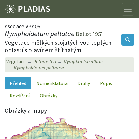
Asociace VBA06
Nymphoidetum peltatae
Bellot 1951
Vegetace mělkých stojatých vod teplých
oblastí s plavínem štítnatým
Vegetace
Potametea
Nymphaeion albae
Nymphoidetum peltatae
Přehled
Nomenklatura
Druhy
Popis
Rozšíření
Obrázky
Obrázky a mapy