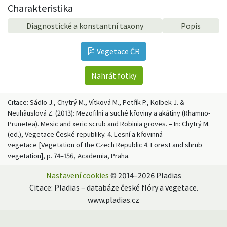
Charakteristika
Diagnostické a konstantní taxony
Popis
Vegetace ČR
Nahrát fotky
Citace: Sádlo J., Chytrý M., Vítková M., Petřík P., Kolbek J. &
Neuhäuslová Z. (2013): Mezofilní a suché křoviny a akátiny (Rhamno-
Prunetea). Mesic and xeric scrub and Robinia groves. – In: Chytrý M.
(ed.), Vegetace České republiky. 4. Lesní a křovinná
vegetace [Vegetation of the Czech Republic 4. Forest and shrub
vegetation], p. 74–156, Academia, Praha.
Nastavení cookies
© 2014–2026 Pladias
Citace: Pladias – databáze české flóry a vegetace.
www.pladias.cz