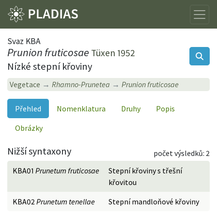
Svaz KBA
Prunion fruticosae
Tüxen 1952
Nízké stepní křoviny
Vegetace
Rhamno-Prunetea
Prunion fruticosae
Přehled
Nomenklatura
Druhy
Popis
Obrázky
Nižší syntaxony
počet výsledků: 2
KBA01
Prunetum fruticosae
Stepní křoviny s třešní
křovitou
KBA02
Prunetum tenellae
Stepní mandloňové křoviny