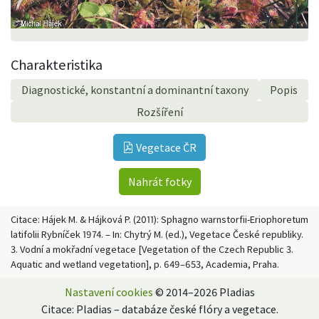
Charakteristika
Diagnostické, konstantní a dominantní taxony
Popis
Rozšíření
Vegetace ČR
Nahrát fotky
Citace: Hájek M. & Hájková P. (2011): Sphagno warnstorfii-Eriophoretum
latifolii Rybníček 1974. – In: Chytrý M. (ed.), Vegetace České republiky.
3. Vodní a mokřadní vegetace [Vegetation of the Czech Republic 3.
Aquatic and wetland vegetation], p. 649–653, Academia, Praha.
Nastavení cookies
© 2014–2026 Pladias
Citace: Pladias – databáze české flóry a vegetace.