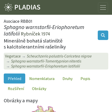
Asociace RBB01
Sphagno warnstorfii-Eriophoretum
latifolii
Rybníček 1974
Minerálně bohatá slatiniště
s kalcitolerantními rašeliníky
Vegetace
Scheuchzerio palustris-Caricetea nigrae
Sphagno warnstorfii-Tomentypnion nitentis
Sphagno warnstorfii-Eriophoretum latifolii
Přehled
Nomenklatura
Druhy
Popis
Rozšíření
Obrázky
Obrázky a mapy