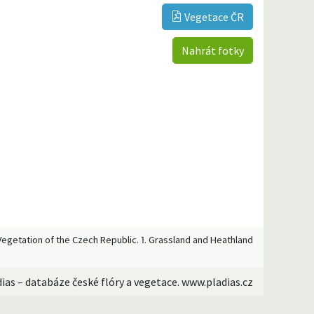
Vegetace ČR
Nahrát fotky
 [Vegetation of the Czech Republic. 1. Grassland and Heathland
dias – databáze české flóry a vegetace. www.pladias.cz