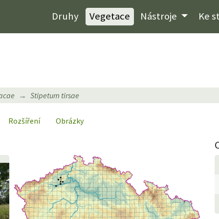
Druhy
Vegetace
Nástroje
Ke s
iacae
Stipetum tirsae
Rozšíření
Obrázky