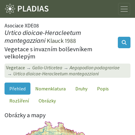
Asociace XDE08
Urtico dioicae-Heracleetum
mantegazziani
Klauck 1988
Vegetace s invazním bolševníkem
velkolepým
Vegetace
Galio-Urticetea
Aegopodion podagrariae
Urtico dioicae-Heracleetum mantegazziani
Přehled
Nomenklatura
Druhy
Popis
Rozšíření
Obrázky
Obrázky a mapy