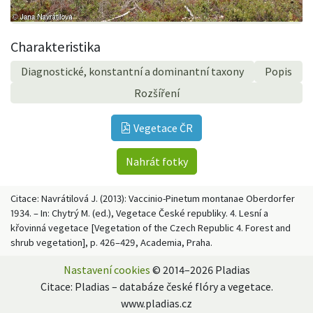
Charakteristika
Diagnostické, konstantní a dominantní taxony
Popis
Rozšíření
Vegetace ČR
Nahrát fotky
Citace: Navrátilová J. (2013): Vaccinio-Pinetum montanae Oberdorfer
1934. – In: Chytrý M. (ed.), Vegetace České republiky. 4. Lesní a
křovinná vegetace [Vegetation of the Czech Republic 4. Forest and
shrub vegetation], p. 426–429, Academia, Praha.
Nastavení cookies
© 2014–2026 Pladias
Citace: Pladias – databáze české flóry a vegetace.
www.pladias.cz