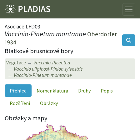
Asociace LFD03
Vaccinio-Pinetum montanae
Oberdorfer
1934
Blatkové brusnicové bory
Vegetace
Vaccinio-Piceetea
Vaccinio uliginosi-Pinion sylvestris
Vaccinio-Pinetum montanae
Přehled
Nomenklatura
Druhy
Popis
Rozšíření
Obrázky
Obrázky a mapy