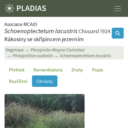
Asociace MCA01
Schoenoplectetum lacustris
Chouard 1924
Rákosiny se skřípincem jezerním
Vegetace
Phragmito-Magno-Caricetea
Phragmition australis
Schoenoplectetum lacustris
Přehled
Nomenklatura
Druhy
Popis
Rozšíření
Obrázky