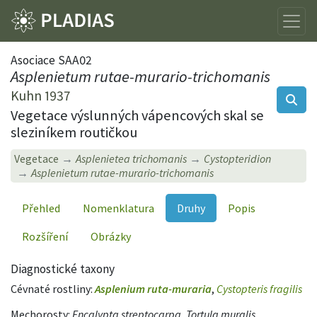
Asociace SAA02
Asplenietum rutae-murario-trichomanis
Kuhn 1937
Vegetace výslunných vápencových skal se
sleziníkem routičkou
Vegetace
Asplenietea trichomanis
Cystopteridion
Asplenietum rutae-murario-trichomanis
Přehled
Nomenklatura
Druhy
Popis
Rozšíření
Obrázky
Diagnostické taxony
Cévnaté rostliny:
Asplenium ruta-muraria
,
Cystopteris fragilis
Mechorosty:
Encalypta streptocarpa
,
Tortula muralis