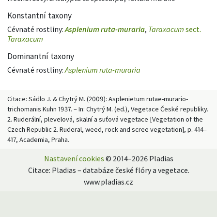
Konstantní taxony
Cévnaté rostliny:
Asplenium ruta-muraria
,
Taraxacum
sect.
Taraxacum
Dominantní taxony
Cévnaté rostliny:
Asplenium ruta-muraria
Citace: Sádlo J. & Chytrý M. (2009): Asplenietum rutae-murario-
trichomanis Kuhn 1937. – In: Chytrý M. (ed.), Vegetace České republiky.
2. Ruderální, plevelová, skalní a suťová vegetace [Vegetation of the
Czech Republic 2. Ruderal, weed, rock and scree vegetation], p. 414–
417, Academia, Praha.
Nastavení cookies
© 2014–2026 Pladias
Citace: Pladias – databáze české flóry a vegetace.
www.pladias.cz