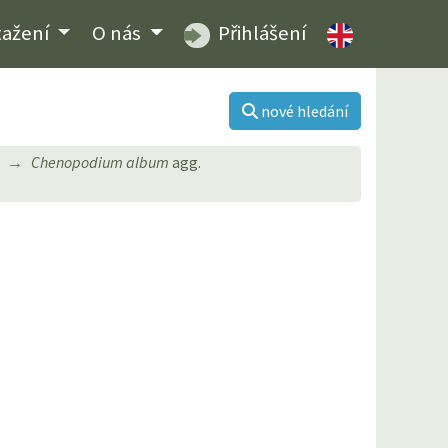
tažení
O nás
Přihlášení
nové hledání
Chenopodium album
agg.