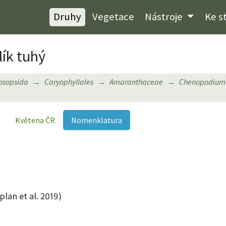
Druhy
Vegetace
Nástroje
Ke s
ík tuhý
osopsida
Caryophyllales
Amaranthaceae
Chenopodium
Květena ČR
Nomenklatura
lan et al. 2019)