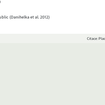
)
blic (Danihelka et al. 2012)
Citace: Pla