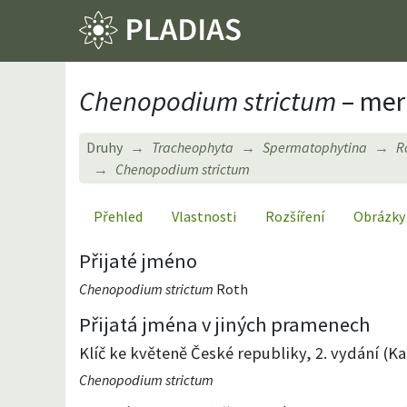
Chenopodium strictum
– merl
Druhy
Tracheophyta
Spermatophytina
R
Chenopodium strictum
Přehled
Vlastnosti
Rozšíření
Obrázky
Přijaté jméno
Chenopodium strictum
Roth
Přijatá jména v jiných pramenech
Klíč ke květeně České republiky, 2. vydání (Kap
Chenopodium strictum