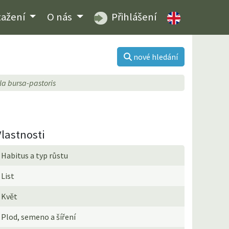
tažení
O nás
Přihlášení
nové hledání
la bursa-pastoris
Vlastnosti
Habitus a typ růstu
List
Květ
Plod, semeno a šíření