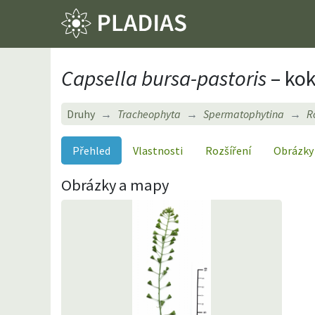
Capsella bursa-pastoris
– kok
Druhy
Tracheophyta
Spermatophytina
R
Přehled
Vlastnosti
Rozšíření
Obrázky
Obrázky a mapy