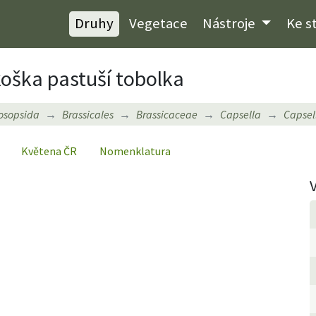
Druhy
Vegetace
Nástroje
Ke s
oška pastuší tobolka
osopsida
Brassicales
Brassicaceae
Capsella
Capsel
Květena ČR
Nomenklatura