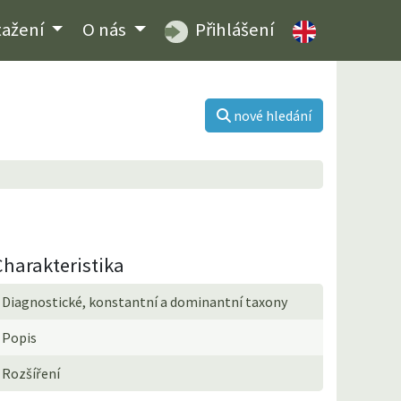
tažení
O nás
Přihlášení
nové hledání
Charakteristika
Diagnostické, konstantní a dominantní taxony
Popis
Rozšíření