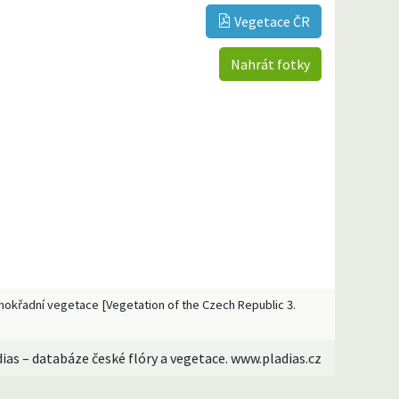
Vegetace ČR
Nahrát fotky
 a mokřadní vegetace [Vegetation of the Czech Republic 3.
dias – databáze české flóry a vegetace. www.pladias.cz