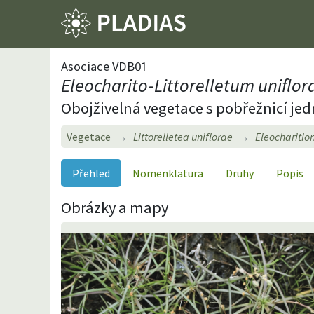
Asociace VDB01
Eleocharito-Littorelletum uniflor
Obojživelná vegetace s pobřežnicí je
Vegetace
Littorelletea uniflorae
Eleocharition
Přehled
Nomenklatura
Druhy
Popis
Obrázky a mapy