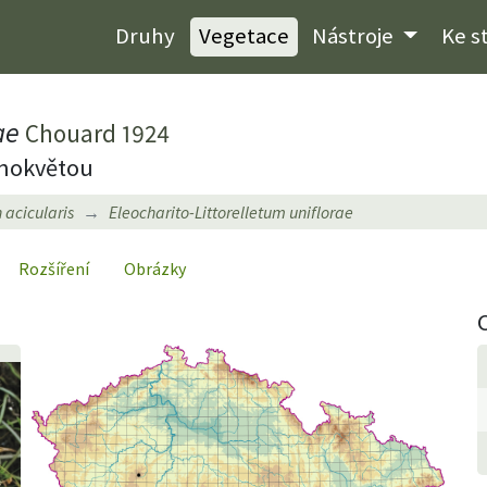
Druhy
Vegetace
Nástroje
Ke s
ae
Chouard 1924
dnokvětou
 acicularis
Eleocharito-Littorelletum uniflorae
Rozšíření
Obrázky