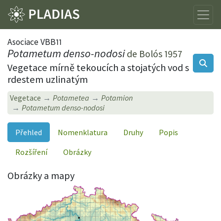
Asociace VBB11
Potametum denso-nodosi
de Bolós 1957
Vegetace mírně tekoucích a stojatých vod s
rdestem uzlinatým
Vegetace
Potametea
Potamion
Potametum denso-nodosi
Přehled
Nomenklatura
Druhy
Popis
Rozšíření
Obrázky
Obrázky a mapy