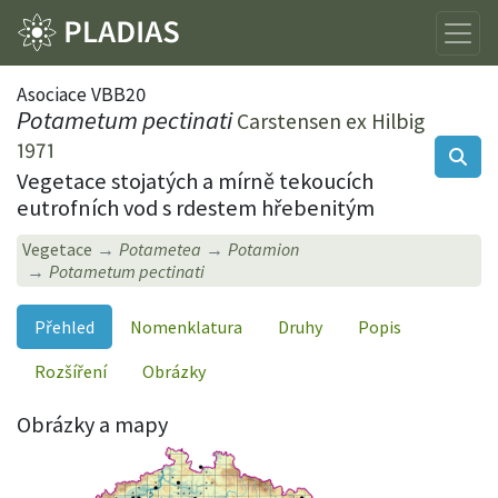
Asociace VBB20
Potametum pectinati
Carstensen ex Hilbig
1971
Vegetace stojatých a mírně tekoucích
eutrofních vod s rdestem hřebenitým
Vegetace
Potametea
Potamion
Potametum pectinati
Přehled
Nomenklatura
Druhy
Popis
Rozšíření
Obrázky
Obrázky a mapy