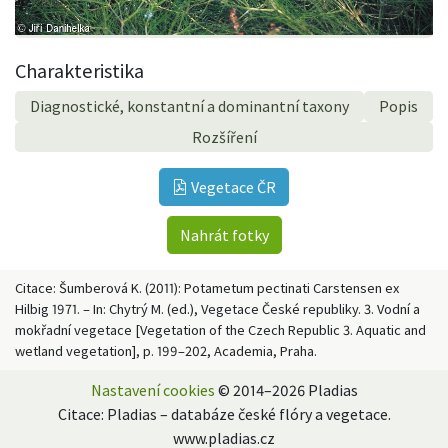
Charakteristika
Diagnostické, konstantní a dominantní taxony
Popis
Rozšíření
Vegetace ČR
Nahrát fotky
Citace: Šumberová K. (2011): Potametum pectinati Carstensen ex
Hilbig 1971. – In: Chytrý M. (ed.), Vegetace České republiky. 3. Vodní a
mokřadní vegetace [Vegetation of the Czech Republic 3. Aquatic and
wetland vegetation], p. 199–202, Academia, Praha.
Nastavení cookies
© 2014–2026 Pladias
Citace: Pladias – databáze české flóry a vegetace.
www.pladias.cz