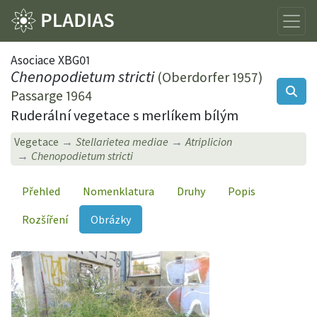
Asociace XBG01
Chenopodietum stricti
(Oberdorfer 1957)
Passarge 1964
Ruderální vegetace s merlíkem bílým
Vegetace
Stellarietea mediae
Atriplicion
Chenopodietum stricti
Přehled
Nomenklatura
Druhy
Popis
Rozšíření
Obrázky