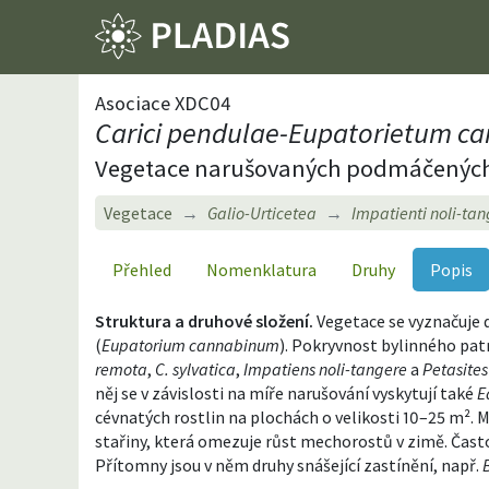
Asociace XDC04
Carici pendulae-Eupatorietum ca
Vegetace narušovaných podmáčených st
Vegetace
Galio-Urticetea
Impatienti noli-tan
Přehled
Nomenklatura
Druhy
Popis
Struktura a druhové složení.
Vegetace se vyznačuje 
(
Eupatorium cannabinum
). Pokryvnost bylinného patr
remota
,
C. sylvatica
,
Impatiens noli-tangere
a
Petasites
něj se v závislosti na míře narušování vyskytují také
E
cévnatých rostlin na plochách o velikosti 10–25 m². 
stařiny, která omezuje růst mechorostů v zimě. Často
Přítomny jsou v něm druhy snášející zastínění, např.