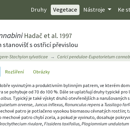
Druhy
Vegetace
Nástroje
Ke s
nnabini
Hadač et al. 1997
anovišť s ostřicí převislou
gere-Stachyion sylvaticae
Carici pendulae-Eupatorietum cannab
Rozšíření
Obrázky
dobře vyvinutým a produktivním bylinným patrem, ve kterém dominu
a se pohybuje od 70 do 100 %. Dále se uplatňují druhy typické pro 
 albus
. Typický je také výskyt druhů otevřenějších a narušovaných st
quisetum arvense
,
Juncus inflexus
,
Ranunculus repens
a
Tussilago far
Mechové patro je potlačeno vysokou biomasou cévnatých rostlin; ta
 mechové patro chybí zcela, a pokud je vyvinuto, dosahuje pokryv
Brachythecium rivulare
,
Fissidens taxifolius
,
Plagiomnium undulatum