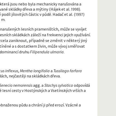
 která jsou nebo byla mechanicky narušována a
ané skládky dřeva a mýtiny (Hájek et al. 1998).
odíl jílovitých částic v půdě. Hadač et al. (1997)
 m.
a narušených lesních prameništích, může se vyvíjet
esních skládkách záleží na frekvenci jejich využívání.
zcela zaniknout, případně se změnit v některý jiný
stíněné a s dostatkem živin, může vývoj směřovat
 dominancí druhu
Filipendula ulmaria
.
us inflexus
,
Mentha longifolia
a
Tussilago farfara
dách, nejčastěji na skládkách dřeva.
Senecio nemorensis
agg. a
Stachys sylvatica
odpovídá
 lesní cesty v Hostýnských a Vsetínských vrších a
naženou půdu a chrání ji před erozí. Vzácné a