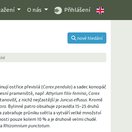
tažení
O nás
Přihlášení
nové hledání
ini
jí ostřice převislá (
Carex pendula
) a sadec konopáč
lesní prameniště, např.
Athyrium filix-femina
,
Carex
anovišť, z nichž nejčastější je
Juncus effusus
. Kromě
fara
. Bylinné patro obsahuje zpravidla 15–25 druhů
 zabraňuje průniku světla a vytváří velké množství
nosti pouze kolem 10 % a je druhově velmi chudé.
a
Rhizomnium punctatum
.