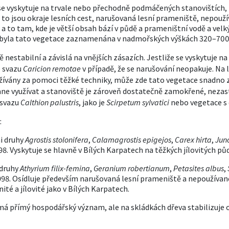
e vyskytuje na trvale nebo přechodně podmáčených stanovištích,
 to jsou okraje lesních cest, narušovaná lesní prameniště, nepoužív
 to tam, kde je větší obsah bází v půdě a prameništní vodě a velký p
nás byla tato vegetace zaznamenána v nadmořských výškách 320–700
nestabilní a závislá na vnějších zásazích. Jestliže se vyskytuje n
 svazu
Caricion remotae
v případě, že se narušování neopakuje. Na l
yužívány za pomoci těžké techniky, může zde tato vegetace snadno 
tane využívat a stanoviště je zároveň dostatečně zamokřené, neza
 svazu
Calthion palustris
, jako je
Scirpetum sylvatici
nebo vegetace s
:
i druhy
Agrostis stolonifera
,
Calamagrostis epigejos
,
Carex hirta
,
Junc
998. Vyskytuje se hlavně v Bílých Karpatech na těžkých jílovitých pů
 druhy
Athyrium filix-femina
,
Geranium robertianum
,
Petasites albus
,
1998. Osídluje především narušovaná lesní prameniště a nepoužívané
té a jílovité jako v Bílých Karpatech.
á přímý hospodářský význam, ale na skládkách dřeva stabilizuje ob