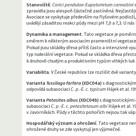
Stanoviště.
Carici pendulae-Eupatorietum cannabini
s
zpravidla jsou alespoň částečně zastíněná. Nejčastěji
Asociace se vyskytuje především na flyšovém podloží, a
uvádějí zásaditou reakci půdy mezi pH 7,0 a 7,3. U 
Dynamika a management.
Tato vegetace je poměrně 
směrem k některým asociacím prameništní vegetace
Pokud jsou skládky dřeva příliš často a intenzivně v
typ ruderální vegetace. Pokud se skládka dřeva přes
k druhově chudým a produktivním typům vlhkých luk
Variabilita.
V České republice lze rozlišit dvě varianty
Varianta
Tussilago farfara
(XDC04a)
s diagnostickým
odpovídá subasociaci
C. p.-E. c. typicum
Hájek et al. 1
Varianta
Petasites albus
(XDC04b)
s diagnostickými
subasociaci
C. p.-E. c. petasitetosum albi
Hájek et al. 
v Javorníkách. Půdy v těchto pohořích nejsou tak vápni
Hospodářský význam a ohrožení.
Tato vegetace nem
ohrožené druhy se zde vyskytují jen výjimečně.