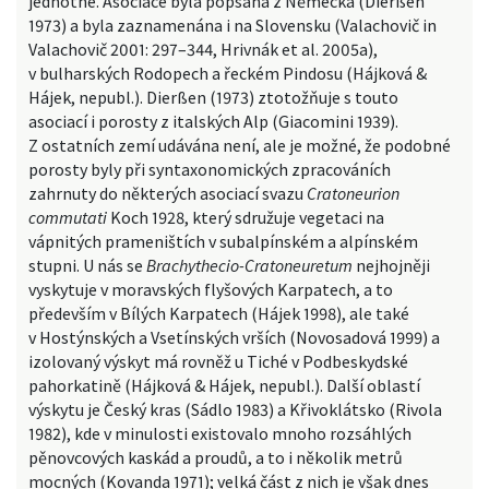
jednotné. Asociace byla popsána z Německa (Dierßen
1973) a byla zaznamenána i na Slovensku (Valachovič in
Valachovič 2001: 297–344, Hrivnák et al. 2005a),
v bulharských Rodopech a řeckém Pindosu (Hájková &
Hájek, nepubl.). Dierßen (1973) ztotožňuje s touto
asociací i porosty z italských Alp (Giacomini 1939).
Z ostatních zemí udávána není, ale je možné, že podobné
porosty byly při syntaxonomických zpracováních
zahrnuty do některých asociací svazu
Cratoneurion
commutati
Koch 1928, který sdružuje vegetaci na
vápnitých prameništích v subalpínském a alpínském
stupni. U nás se
Brachythecio-Cratoneuretum
nejhojněji
vyskytuje v moravských flyšových Karpatech, a to
především v Bílých Karpatech (Hájek 1998), ale také
v Hostýnských a Vsetínských vrších (Novosadová 1999) a
izolovaný výskyt má rovněž u Tiché v Podbeskydské
pahorkatině (Hájková & Hájek, nepubl.). Další oblastí
výskytu je Český kras (Sádlo 1983) a Křivoklátsko (Rivola
1982), kde v minulosti existovalo mnoho rozsáhlých
pěnovcových kaskád a proudů, a to i několik metrů
mocných (Kovanda 1971); velká část z nich je však dnes