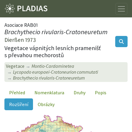
Asociace RAB01
Brachythecio rivularis-Cratoneuretum
Dierßen 1973
Vegetace vápnitých lesních pramenišť
s převahou mechorostů
Vegetace
Montio-Cardaminetea
Lycopodo europaei-Cratoneurion commutati
Brachythecio rivularis-Cratoneuretum
Přehled
Nomenklatura
Druhy
Popis
Rozšíření
Obrázky